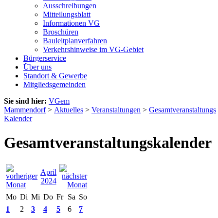
Ausschreibungen
Mitteilungsblatt
Informationen VG
Broschüren
Bauleitplanverfahren
Verkehrshinweise im VG-Gebiet
Bürgerservice
Über uns
Standort & Gewerbe
Mitgliedsgemeinden
Sie sind hier:
VGem
Mammendorf
>
Aktuelles
>
Veranstaltungen
>
Gesamtveranstaltungs
Kalender
Gesamtveranstaltungskalender
April
2024
Mo
Di
Mi
Do
Fr
Sa
So
1
2
3
4
5
6
7