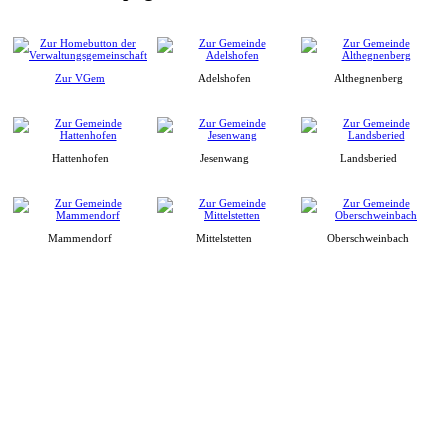
Zur VGem
Adelshofen
Althegnenberg
Hattenhofen
Jesenwang
Landsberied
Mammendorf
Mittelstetten
Oberschweinbach