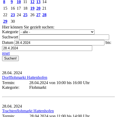
8
9
10
11
12
13
14
15
16
17
18
19
20
21
22
23
24
25
26
27
28
29
30
Hier können Sie gezielt suchen:
Kategorie
Suchwort
Datum
bis:
reset
28.04.
2024
Dorfflohmarkt Hattenhofen
Termin:
28.04.2024 von 10:00
bis 16:00 Uhr
Kategorie:
Flohmarkt
28.04.
2024
Trachtenflohmarkt Hattenhofen
Termin:
28.04.2024 von 11:00
bis 14:00 Uhr