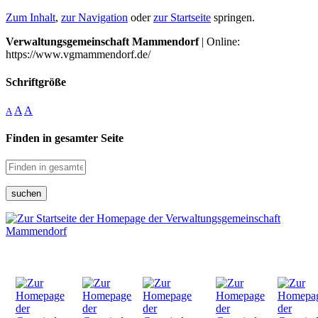
Zum Inhalt
,
zur Navigation
oder
zur Startseite
springen.
Verwaltungsgemeinschaft Mammendorf
| Online:
https://www.vgmammendorf.de/
Schriftgröße
A
A
A
Finden in gesamter Seite
suchen