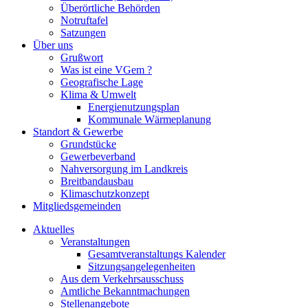
Überörtliche Behörden
Notruftafel
Satzungen
Über uns
Grußwort
Was ist eine VGem ?
Geografische Lage
Klima & Umwelt
Energienutzungsplan
Kommunale Wärmeplanung
Standort & Gewerbe
Grundstücke
Gewerbeverband
Nahversorgung im Landkreis
Breitbandausbau
Klimaschutzkonzept
Mitgliedsgemeinden
Aktuelles
Veranstaltungen
Gesamtveranstaltungs Kalender
Sitzungsangelegenheiten
Aus dem Verkehrsausschuss
Amtliche Bekanntmachungen
Stellenangebote