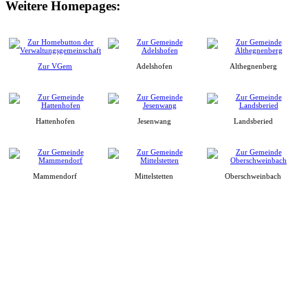
Weitere Homepages:
Zur VGem
Adelshofen
Althegnenberg
Hattenhofen
Jesenwang
Landsberied
Mammendorf
Mittelstetten
Oberschweinbach