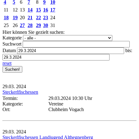
4
5
6
7
8
9
10
11
12
13
14
15
16
17
18
19
20
21
22
23
24
25
26
27
28
29
30
31
Hier können Sie gezielt suchen:
Kategorie
Suchwort
Datum
bis:
reset
29.03.
2024
Steckerlfischessen
Termin:
29.03.2024 10:30 Uhr
Kategorie:
Vereine
Ort:
Clubheim Vogach
29.03.
2024
Steckerlfischessen Landjugend Althegnenberg