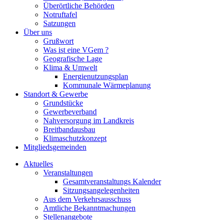
Überörtliche Behörden
Notruftafel
Satzungen
Über uns
Grußwort
Was ist eine VGem ?
Geografische Lage
Klima & Umwelt
Energienutzungsplan
Kommunale Wärmeplanung
Standort & Gewerbe
Grundstücke
Gewerbeverband
Nahversorgung im Landkreis
Breitbandausbau
Klimaschutzkonzept
Mitgliedsgemeinden
Aktuelles
Veranstaltungen
Gesamtveranstaltungs Kalender
Sitzungsangelegenheiten
Aus dem Verkehrsausschuss
Amtliche Bekanntmachungen
Stellenangebote