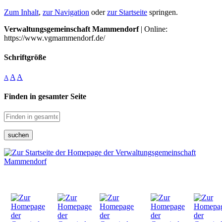
Zum Inhalt
,
zur Navigation
oder
zur Startseite
springen.
Verwaltungsgemeinschaft Mammendorf
| Online:
https://www.vgmammendorf.de/
Schriftgröße
A
A
A
Finden in gesamter Seite
suchen