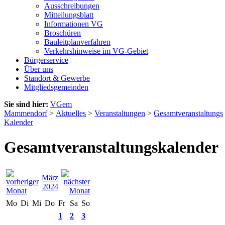
Ausschreibungen
Mitteilungsblatt
Informationen VG
Broschüren
Bauleitplanverfahren
Verkehrshinweise im VG-Gebiet
Bürgerservice
Über uns
Standort & Gewerbe
Mitgliedsgemeinden
Sie sind hier:
VGem
Mammendorf
>
Aktuelles
>
Veranstaltungen
>
Gesamtveranstaltungs
Kalender
Gesamtveranstaltungskalender
März
2024
Mo
Di
Mi
Do
Fr
Sa
So
1
2
3