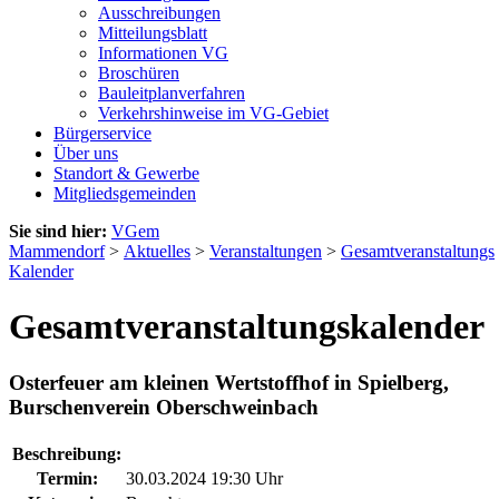
Ausschreibungen
Mitteilungsblatt
Informationen VG
Broschüren
Bauleitplanverfahren
Verkehrshinweise im VG-Gebiet
Bürgerservice
Über uns
Standort & Gewerbe
Mitgliedsgemeinden
Sie sind hier:
VGem
Mammendorf
>
Aktuelles
>
Veranstaltungen
>
Gesamtveranstaltungs
Kalender
Gesamtveranstaltungskalender
Osterfeuer am kleinen Wertstoffhof in Spielberg,
Burschenverein Oberschweinbach
Beschreibung:
Termin:
30.03.2024 19:30 Uhr