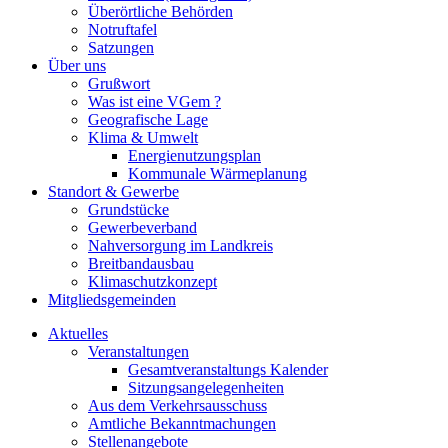
Überörtliche Behörden
Notruftafel
Satzungen
Über uns
Grußwort
Was ist eine VGem ?
Geografische Lage
Klima & Umwelt
Energienutzungsplan
Kommunale Wärmeplanung
Standort & Gewerbe
Grundstücke
Gewerbeverband
Nahversorgung im Landkreis
Breitbandausbau
Klimaschutzkonzept
Mitgliedsgemeinden
Aktuelles
Veranstaltungen
Gesamtveranstaltungs Kalender
Sitzungsangelegenheiten
Aus dem Verkehrsausschuss
Amtliche Bekanntmachungen
Stellenangebote