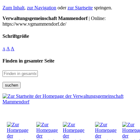
Zum Inhalt
,
zur Navigation
oder
zur Startseite
springen.
Verwaltungsgemeinschaft Mammendorf
| Online:
https://www.vgmammendorf.de/
Schriftgröße
A
A
A
Finden in gesamter Seite
suchen