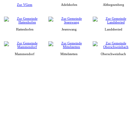
Zur VGem
Adelshofen
Althegnenberg
Hattenhofen
Jesenwang
Landsberied
Mammendorf
Mittelstetten
Oberschweinbach