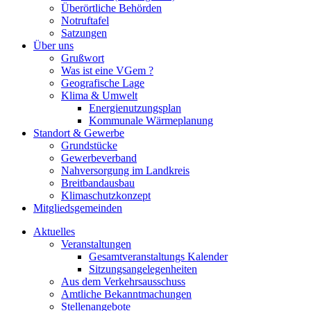
Überörtliche Behörden
Notruftafel
Satzungen
Über uns
Grußwort
Was ist eine VGem ?
Geografische Lage
Klima & Umwelt
Energienutzungsplan
Kommunale Wärmeplanung
Standort & Gewerbe
Grundstücke
Gewerbeverband
Nahversorgung im Landkreis
Breitbandausbau
Klimaschutzkonzept
Mitgliedsgemeinden
Aktuelles
Veranstaltungen
Gesamtveranstaltungs Kalender
Sitzungsangelegenheiten
Aus dem Verkehrsausschuss
Amtliche Bekanntmachungen
Stellenangebote