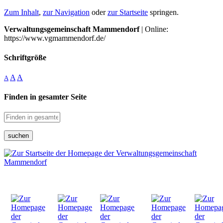
Zum Inhalt
,
zur Navigation
oder
zur Startseite
springen.
Verwaltungsgemeinschaft Mammendorf
| Online:
https://www.vgmammendorf.de/
Schriftgröße
A
A
A
Finden in gesamter Seite
suchen