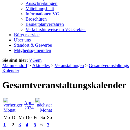
Ausschreibungen
Mitteilungsblatt
Informationen VG
Broschüren
Bauleitplanverfahren
Verkehrshinweise im VG-Gebiet
Bürgerservice
Über uns
Standort & Gewerbe
Mitgliedsgemeinden
Sie sind hier:
VGem
Mammendorf
>
Aktuelles
>
Veranstaltungen
>
Gesamtveranstaltungs
Kalender
Gesamtveranstaltungskalender
April
2024
Mo
Di
Mi
Do
Fr
Sa
So
1
2
3
4
5
6
7