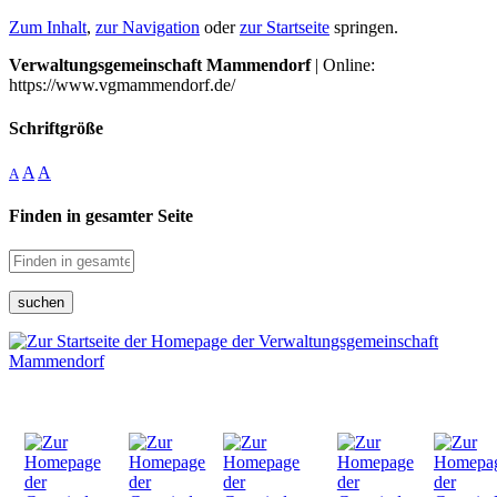
Zum Inhalt
,
zur Navigation
oder
zur Startseite
springen.
Verwaltungsgemeinschaft Mammendorf
| Online:
https://www.vgmammendorf.de/
Schriftgröße
A
A
A
Finden in gesamter Seite
suchen