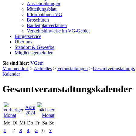
Ausschreibungen
Mitteilungsblatt
Informationen VG
Broschüren
Bauleitplanverfahren
Verkehrshinweise im VG-Gebiet
Bürgerservice
Über uns
Standort & Gewerbe
Mitgliedsgemeinden
Sie sind hier:
VGem
Mammendorf
>
Aktuelles
>
Veranstaltungen
>
Gesamtveranstaltungs
Kalender
Gesamtveranstaltungskalender
April
2024
Mo
Di
Mi
Do
Fr
Sa
So
1
2
3
4
5
6
7