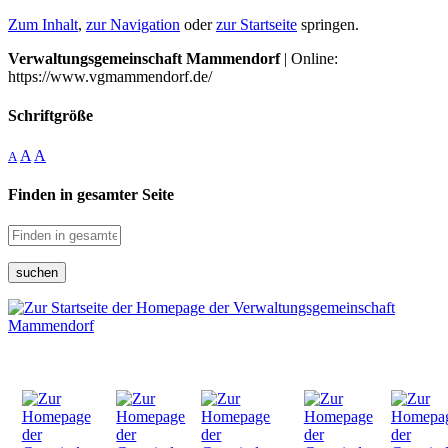
Zum Inhalt
,
zur Navigation
oder
zur Startseite
springen.
Verwaltungsgemeinschaft Mammendorf
| Online:
https://www.vgmammendorf.de/
Schriftgröße
A
A
A
Finden in gesamter Seite
suchen