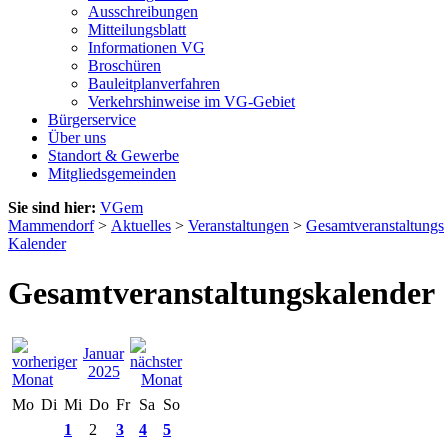
Ausschreibungen
Mitteilungsblatt
Informationen VG
Broschüren
Bauleitplanverfahren
Verkehrshinweise im VG-Gebiet
Bürgerservice
Über uns
Standort & Gewerbe
Mitgliedsgemeinden
Sie sind hier:
VGem
Mammendorf
>
Aktuelles
>
Veranstaltungen
>
Gesamtveranstaltungs
Kalender
Gesamtveranstaltungskalender
Januar
2025
Mo
Di
Mi
Do
Fr
Sa
So
1
2
3
4
5