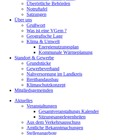
Überörtliche Behörden
Notruftafel
Satzungen
Über uns
Grußwort
Was ist eine VGem ?
Geografische Lage
Klima & Umwelt
Energienutzungsplan
Kommunale Wärmeplanung
Standort & Gewerbe
Grundstücke
Gewerbeverband
Nahversorgung im Landkreis
Breitbandausbau
Klimaschutzkonzept
Mitgliedsgemeinden
Aktuelles
Veranstaltungen
Gesamtveranstaltungs Kalender
Sitzungsangelegenheiten
Aus dem Verkehrsausschuss
Amtliche Bekanntmachungen
Stellenangebote