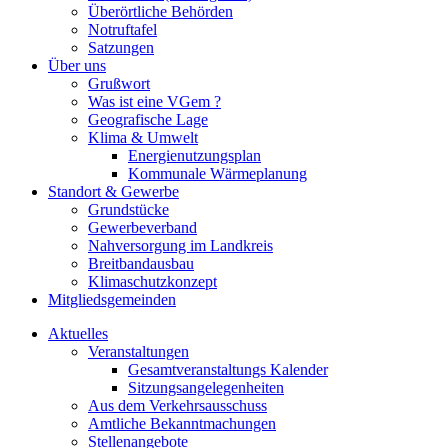
Überörtliche Behörden
Notruftafel
Satzungen
Über uns
Grußwort
Was ist eine VGem ?
Geografische Lage
Klima & Umwelt
Energienutzungsplan
Kommunale Wärmeplanung
Standort & Gewerbe
Grundstücke
Gewerbeverband
Nahversorgung im Landkreis
Breitbandausbau
Klimaschutzkonzept
Mitgliedsgemeinden
Aktuelles
Veranstaltungen
Gesamtveranstaltungs Kalender
Sitzungsangelegenheiten
Aus dem Verkehrsausschuss
Amtliche Bekanntmachungen
Stellenangebote