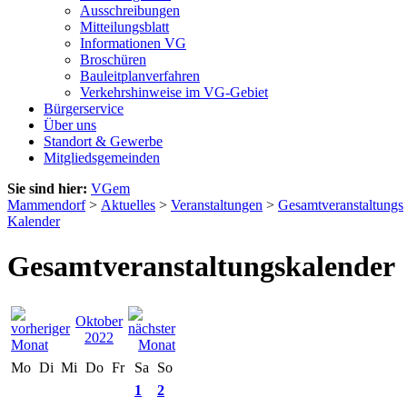
Ausschreibungen
Mitteilungsblatt
Informationen VG
Broschüren
Bauleitplanverfahren
Verkehrshinweise im VG-Gebiet
Bürgerservice
Über uns
Standort & Gewerbe
Mitgliedsgemeinden
Sie sind hier:
VGem
Mammendorf
>
Aktuelles
>
Veranstaltungen
>
Gesamtveranstaltungs
Kalender
Gesamtveranstaltungskalender
Oktober
2022
Mo
Di
Mi
Do
Fr
Sa
So
1
2