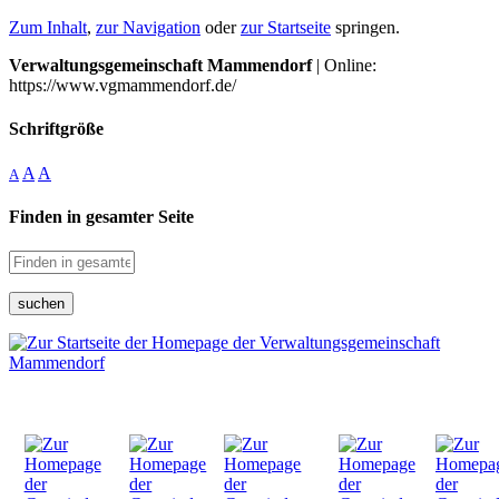
Zum Inhalt
,
zur Navigation
oder
zur Startseite
springen.
Verwaltungsgemeinschaft Mammendorf
| Online:
https://www.vgmammendorf.de/
Schriftgröße
A
A
A
Finden in gesamter Seite
suchen