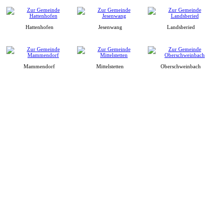
Hattenhofen
Jesenwang
Landsberied
Mammendorf
Mittelstetten
Oberschweinbach