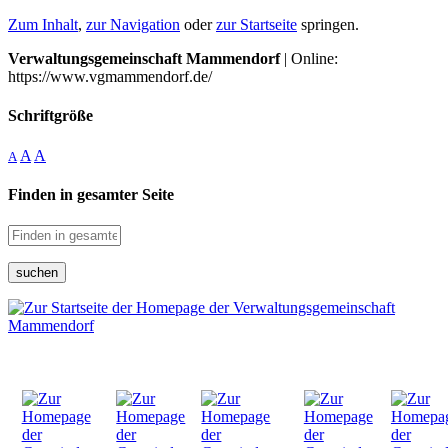
Zum Inhalt
,
zur Navigation
oder
zur Startseite
springen.
Verwaltungsgemeinschaft Mammendorf
| Online:
https://www.vgmammendorf.de/
Schriftgröße
A
A
A
Finden in gesamter Seite
suchen