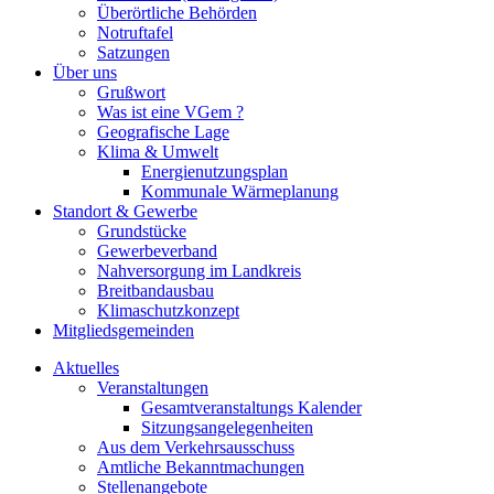
Überörtliche Behörden
Notruftafel
Satzungen
Über uns
Grußwort
Was ist eine VGem ?
Geografische Lage
Klima & Umwelt
Energienutzungsplan
Kommunale Wärmeplanung
Standort & Gewerbe
Grundstücke
Gewerbeverband
Nahversorgung im Landkreis
Breitbandausbau
Klimaschutzkonzept
Mitgliedsgemeinden
Aktuelles
Veranstaltungen
Gesamtveranstaltungs Kalender
Sitzungsangelegenheiten
Aus dem Verkehrsausschuss
Amtliche Bekanntmachungen
Stellenangebote