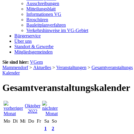
Ausschreibungen
Mitteilungsblatt
Informationen VG
Broschüren
Bauleitplanverfahren
Verkehrshinweise im VG-Gebiet
Bürgerservice
Über uns
Standort & Gewerbe
Mitgliedsgemeinden
Sie sind hier:
VGem
Mammendorf
>
Aktuelles
>
Veranstaltungen
>
Gesamtveranstaltungs
Kalender
Gesamtveranstaltungskalender
Oktober
2022
Mo
Di
Mi
Do
Fr
Sa
So
1
2