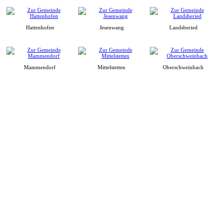
Hattenhofen
Jesenwang
Landsberied
Mammendorf
Mittelstetten
Oberschweinbach