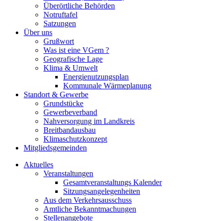
Überörtliche Behörden
Notruftafel
Satzungen
Über uns
Grußwort
Was ist eine VGem ?
Geografische Lage
Klima & Umwelt
Energienutzungsplan
Kommunale Wärmeplanung
Standort & Gewerbe
Grundstücke
Gewerbeverband
Nahversorgung im Landkreis
Breitbandausbau
Klimaschutzkonzept
Mitgliedsgemeinden
Aktuelles
Veranstaltungen
Gesamtveranstaltungs Kalender
Sitzungsangelegenheiten
Aus dem Verkehrsausschuss
Amtliche Bekanntmachungen
Stellenangebote