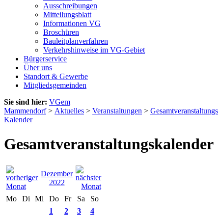
Ausschreibungen
Mitteilungsblatt
Informationen VG
Broschüren
Bauleitplanverfahren
Verkehrshinweise im VG-Gebiet
Bürgerservice
Über uns
Standort & Gewerbe
Mitgliedsgemeinden
Sie sind hier:
VGem
Mammendorf
>
Aktuelles
>
Veranstaltungen
>
Gesamtveranstaltungs
Kalender
Gesamtveranstaltungskalender
Dezember
2022
Mo
Di
Mi
Do
Fr
Sa
So
1
2
3
4