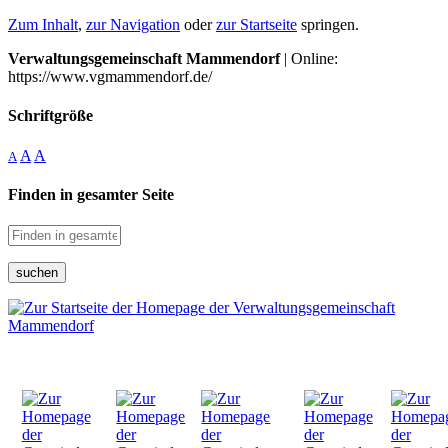
Zum Inhalt
,
zur Navigation
oder
zur Startseite
springen.
Verwaltungsgemeinschaft Mammendorf
| Online:
https://www.vgmammendorf.de/
Schriftgröße
A
A
A
Finden in gesamter Seite
suchen