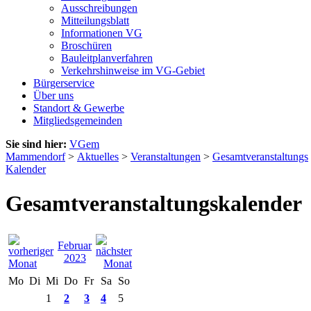
Ausschreibungen
Mitteilungsblatt
Informationen VG
Broschüren
Bauleitplanverfahren
Verkehrshinweise im VG-Gebiet
Bürgerservice
Über uns
Standort & Gewerbe
Mitgliedsgemeinden
Sie sind hier:
VGem
Mammendorf
>
Aktuelles
>
Veranstaltungen
>
Gesamtveranstaltungs
Kalender
Gesamtveranstaltungskalender
Februar
2023
Mo
Di
Mi
Do
Fr
Sa
So
1
2
3
4
5