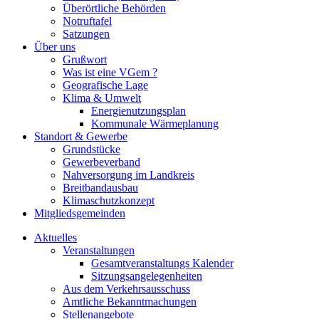
Überörtliche Behörden
Notruftafel
Satzungen
Über uns
Grußwort
Was ist eine VGem ?
Geografische Lage
Klima & Umwelt
Energienutzungsplan
Kommunale Wärmeplanung
Standort & Gewerbe
Grundstücke
Gewerbeverband
Nahversorgung im Landkreis
Breitbandausbau
Klimaschutzkonzept
Mitgliedsgemeinden
Aktuelles
Veranstaltungen
Gesamtveranstaltungs Kalender
Sitzungsangelegenheiten
Aus dem Verkehrsausschuss
Amtliche Bekanntmachungen
Stellenangebote