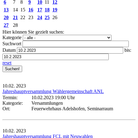
6
7
8
9
10
11
12
13
14
15
16
17
18
19
20
21
22
23
24
25
26
27
28
Hier können Sie gezielt suchen:
Kategorie
Suchwort
Datum
bis:
reset
10.02.
2023
Jahreshauptversammlung Wählergemeinschaft ANL
Termin:
10.02.2023 19:00 Uhr
Kategorie:
Versammlungen
Ort:
Feuerwehrhaus Adelshofen, Seminarraum
10.02.
2023
Jahreshauptversammlung FCL mit Neuwahlen