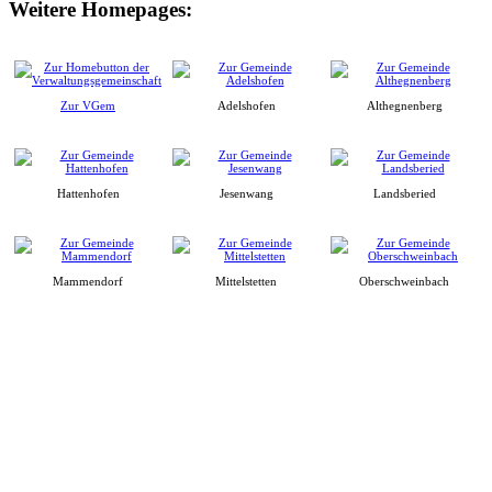
Weitere Homepages:
Zur VGem
Adelshofen
Althegnenberg
Hattenhofen
Jesenwang
Landsberied
Mammendorf
Mittelstetten
Oberschweinbach