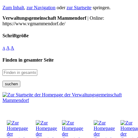
Zum Inhalt
,
zur Navigation
oder
zur Startseite
springen.
Verwaltungsgemeinschaft Mammendorf
| Online:
https://www.vgmammendorf.de/
Schriftgröße
A
A
A
Finden in gesamter Seite
suchen