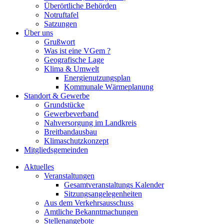
Überörtliche Behörden
Notruftafel
Satzungen
Über uns
Grußwort
Was ist eine VGem ?
Geografische Lage
Klima & Umwelt
Energienutzungsplan
Kommunale Wärmeplanung
Standort & Gewerbe
Grundstücke
Gewerbeverband
Nahversorgung im Landkreis
Breitbandausbau
Klimaschutzkonzept
Mitgliedsgemeinden
Aktuelles
Veranstaltungen
Gesamtveranstaltungs Kalender
Sitzungsangelegenheiten
Aus dem Verkehrsausschuss
Amtliche Bekanntmachungen
Stellenangebote