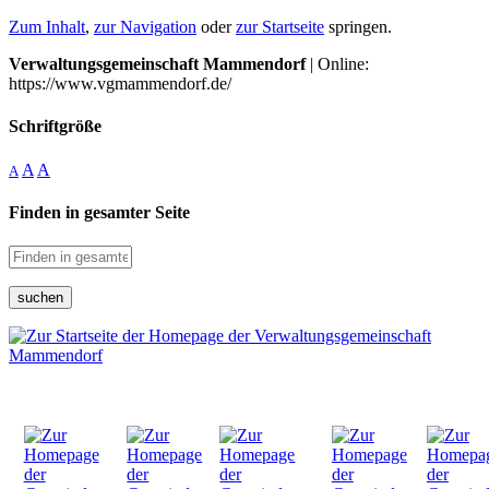
Zum Inhalt
,
zur Navigation
oder
zur Startseite
springen.
Verwaltungsgemeinschaft Mammendorf
| Online:
https://www.vgmammendorf.de/
Schriftgröße
A
A
A
Finden in gesamter Seite
suchen