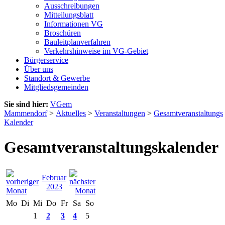
Ausschreibungen
Mitteilungsblatt
Informationen VG
Broschüren
Bauleitplanverfahren
Verkehrshinweise im VG-Gebiet
Bürgerservice
Über uns
Standort & Gewerbe
Mitgliedsgemeinden
Sie sind hier:
VGem
Mammendorf
>
Aktuelles
>
Veranstaltungen
>
Gesamtveranstaltungs
Kalender
Gesamtveranstaltungskalender
Februar
2023
Mo
Di
Mi
Do
Fr
Sa
So
1
2
3
4
5