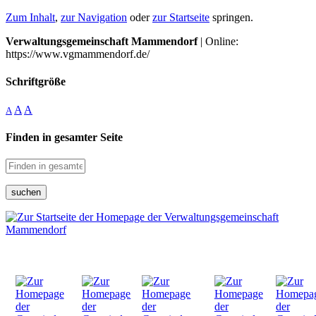
Zum Inhalt
,
zur Navigation
oder
zur Startseite
springen.
Verwaltungsgemeinschaft Mammendorf
| Online:
https://www.vgmammendorf.de/
Schriftgröße
A
A
A
Finden in gesamter Seite
suchen