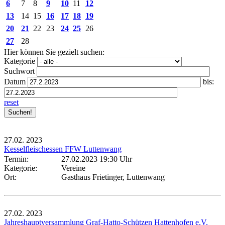
6
7
8
9
10
11
12
13
14
15
16
17
18
19
20
21
22
23
24
25
26
27
28
Hier können Sie gezielt suchen:
Kategorie
Suchwort
Datum
bis:
reset
27.02.
2023
Kesselfleischessen FFW Luttenwang
Termin:
27.02.2023 19:30 Uhr
Kategorie:
Vereine
Ort:
Gasthaus Frietinger, Luttenwang
27.02.
2023
Jahreshauptversammlung Graf-Hatto-Schützen Hattenhofen e.V.