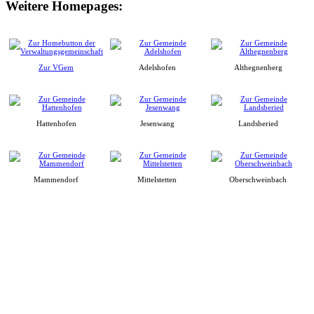
Weitere Homepages:
Zur VGem
Adelshofen
Althegnenberg
Hattenhofen
Jesenwang
Landsberied
Mammendorf
Mittelstetten
Oberschweinbach