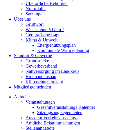
Überörtliche Behörden
Notruftafel
Satzungen
Über uns
Grußwort
Was ist eine VGem ?
Geografische Lage
Klima & Umwelt
Energienutzungsplan
Kommunale Wärmeplanung
Standort & Gewerbe
Grundstücke
Gewerbeverband
Nahversorgung im Landkreis
Breitbandausbau
Klimaschutzkonzept
Mitgliedsgemeinden
Aktuelles
Veranstaltungen
Gesamtveranstaltungs Kalender
Sitzungsangelegenheiten
Aus dem Verkehrsausschuss
Amtliche Bekanntmachungen
Stellenangebote