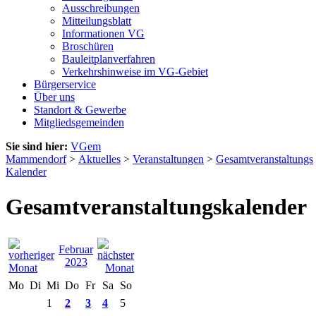
Ausschreibungen
Mitteilungsblatt
Informationen VG
Broschüren
Bauleitplanverfahren
Verkehrshinweise im VG-Gebiet
Bürgerservice
Über uns
Standort & Gewerbe
Mitgliedsgemeinden
Sie sind hier:
VGem
Mammendorf
>
Aktuelles
>
Veranstaltungen
>
Gesamtveranstaltungs
Kalender
Gesamtveranstaltungskalender
Februar
2023
Mo
Di
Mi
Do
Fr
Sa
So
1
2
3
4
5