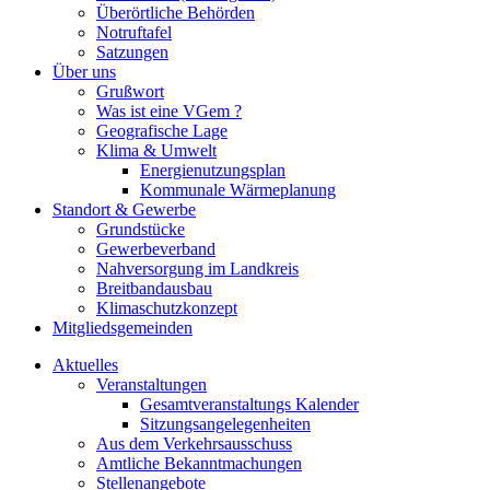
Überörtliche Behörden
Notruftafel
Satzungen
Über uns
Grußwort
Was ist eine VGem ?
Geografische Lage
Klima & Umwelt
Energienutzungsplan
Kommunale Wärmeplanung
Standort & Gewerbe
Grundstücke
Gewerbeverband
Nahversorgung im Landkreis
Breitbandausbau
Klimaschutzkonzept
Mitgliedsgemeinden
Aktuelles
Veranstaltungen
Gesamtveranstaltungs Kalender
Sitzungsangelegenheiten
Aus dem Verkehrsausschuss
Amtliche Bekanntmachungen
Stellenangebote