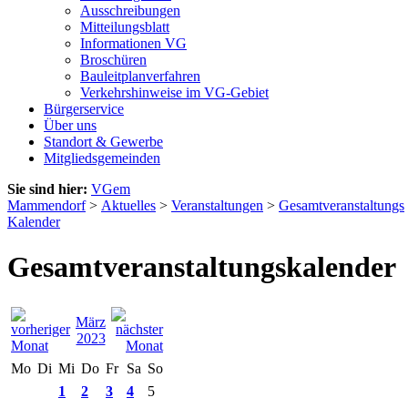
Ausschreibungen
Mitteilungsblatt
Informationen VG
Broschüren
Bauleitplanverfahren
Verkehrshinweise im VG-Gebiet
Bürgerservice
Über uns
Standort & Gewerbe
Mitgliedsgemeinden
Sie sind hier:
VGem
Mammendorf
>
Aktuelles
>
Veranstaltungen
>
Gesamtveranstaltungs
Kalender
Gesamtveranstaltungskalender
März
2023
Mo
Di
Mi
Do
Fr
Sa
So
1
2
3
4
5