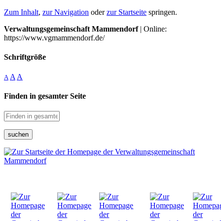
Zum Inhalt
,
zur Navigation
oder
zur Startseite
springen.
Verwaltungsgemeinschaft Mammendorf
| Online:
https://www.vgmammendorf.de/
Schriftgröße
A
A
A
Finden in gesamter Seite
suchen