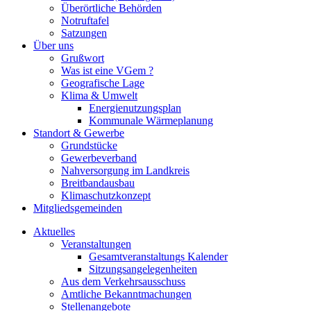
Überörtliche Behörden
Notruftafel
Satzungen
Über uns
Grußwort
Was ist eine VGem ?
Geografische Lage
Klima & Umwelt
Energienutzungsplan
Kommunale Wärmeplanung
Standort & Gewerbe
Grundstücke
Gewerbeverband
Nahversorgung im Landkreis
Breitbandausbau
Klimaschutzkonzept
Mitgliedsgemeinden
Aktuelles
Veranstaltungen
Gesamtveranstaltungs Kalender
Sitzungsangelegenheiten
Aus dem Verkehrsausschuss
Amtliche Bekanntmachungen
Stellenangebote