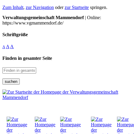
Zum Inhalt
,
zur Navigation
oder
zur Startseite
springen.
Verwaltungsgemeinschaft Mammendorf
| Online:
https://www.vgmammendorf.de/
Schriftgröße
A
A
A
Finden in gesamter Seite
suchen