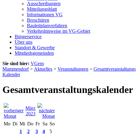
Ausschreibungen
Mitteilungsblatt
Informationen VG
Broschüren
Bauleitplanverfahren
Verkehrshinweise im VG-Gebiet
Bürgerservice
Über uns
Standort & Gewerbe
Mitgliedsgemeinden
Sie sind hier:
VGem
Mammendorf
>
Aktuelles
>
Veranstaltungen
>
Gesamtveranstaltungs
Kalender
Gesamtveranstaltungskalender
März
2023
Mo
Di
Mi
Do
Fr
Sa
So
1
2
3
4
5