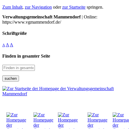
Zum Inhalt
,
zur Navigation
oder
zur Startseite
springen.
Verwaltungsgemeinschaft Mammendorf
| Online:
https://www.vgmammendorf.de/
Schriftgröße
A
A
A
Finden in gesamter Seite
suchen