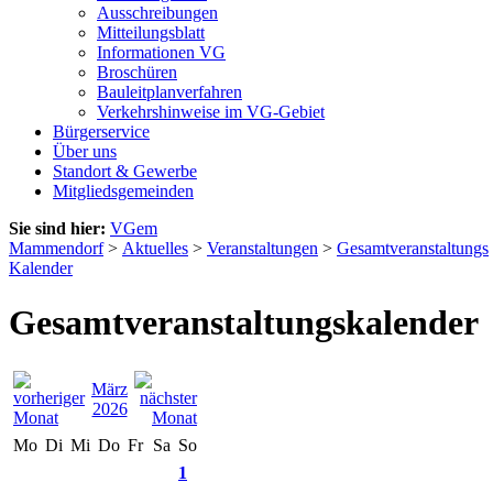
Ausschreibungen
Mitteilungsblatt
Informationen VG
Broschüren
Bauleitplanverfahren
Verkehrshinweise im VG-Gebiet
Bürgerservice
Über uns
Standort & Gewerbe
Mitgliedsgemeinden
Sie sind hier:
VGem
Mammendorf
>
Aktuelles
>
Veranstaltungen
>
Gesamtveranstaltungs
Kalender
Gesamtveranstaltungskalender
März
2026
Mo
Di
Mi
Do
Fr
Sa
So
1