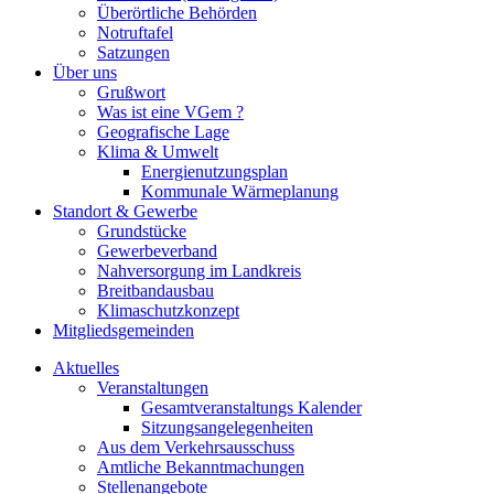
Überörtliche Behörden
Notruftafel
Satzungen
Über uns
Grußwort
Was ist eine VGem ?
Geografische Lage
Klima & Umwelt
Energienutzungsplan
Kommunale Wärmeplanung
Standort & Gewerbe
Grundstücke
Gewerbeverband
Nahversorgung im Landkreis
Breitbandausbau
Klimaschutzkonzept
Mitgliedsgemeinden
Aktuelles
Veranstaltungen
Gesamtveranstaltungs Kalender
Sitzungsangelegenheiten
Aus dem Verkehrsausschuss
Amtliche Bekanntmachungen
Stellenangebote