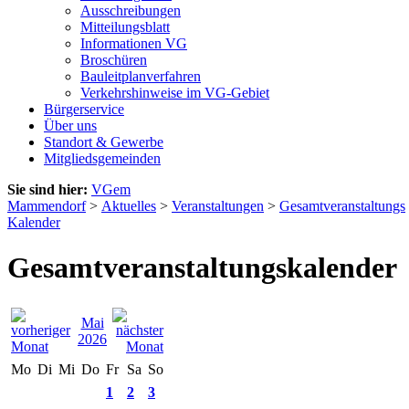
Ausschreibungen
Mitteilungsblatt
Informationen VG
Broschüren
Bauleitplanverfahren
Verkehrshinweise im VG-Gebiet
Bürgerservice
Über uns
Standort & Gewerbe
Mitgliedsgemeinden
Sie sind hier:
VGem
Mammendorf
>
Aktuelles
>
Veranstaltungen
>
Gesamtveranstaltungs
Kalender
Gesamtveranstaltungskalender
Mai
2026
Mo
Di
Mi
Do
Fr
Sa
So
1
2
3