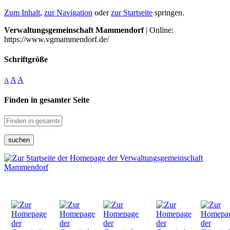
Zum Inhalt
,
zur Navigation
oder
zur Startseite
springen.
Verwaltungsgemeinschaft Mammendorf
| Online:
https://www.vgmammendorf.de/
Schriftgröße
A
A
A
Finden in gesamter Seite
suchen