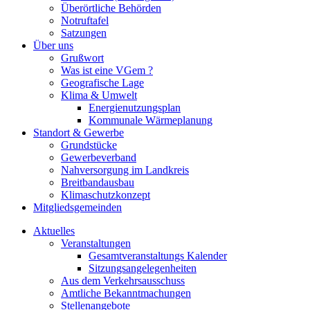
Überörtliche Behörden
Notruftafel
Satzungen
Über uns
Grußwort
Was ist eine VGem ?
Geografische Lage
Klima & Umwelt
Energienutzungsplan
Kommunale Wärmeplanung
Standort & Gewerbe
Grundstücke
Gewerbeverband
Nahversorgung im Landkreis
Breitbandausbau
Klimaschutzkonzept
Mitgliedsgemeinden
Aktuelles
Veranstaltungen
Gesamtveranstaltungs Kalender
Sitzungsangelegenheiten
Aus dem Verkehrsausschuss
Amtliche Bekanntmachungen
Stellenangebote