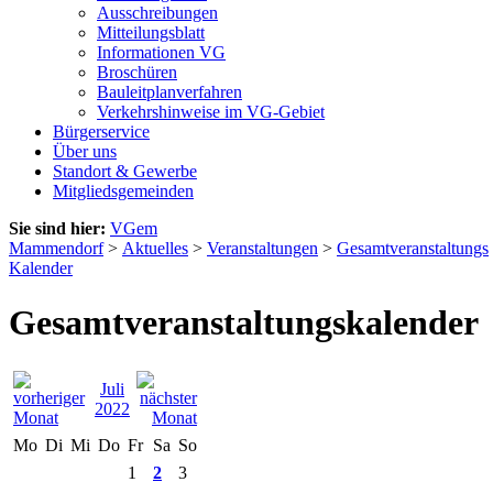
Ausschreibungen
Mitteilungsblatt
Informationen VG
Broschüren
Bauleitplanverfahren
Verkehrshinweise im VG-Gebiet
Bürgerservice
Über uns
Standort & Gewerbe
Mitgliedsgemeinden
Sie sind hier:
VGem
Mammendorf
>
Aktuelles
>
Veranstaltungen
>
Gesamtveranstaltungs
Kalender
Gesamtveranstaltungskalender
Juli
2022
Mo
Di
Mi
Do
Fr
Sa
So
1
2
3