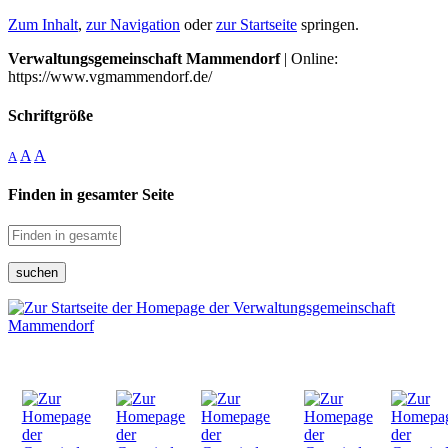
Zum Inhalt
,
zur Navigation
oder
zur Startseite
springen.
Verwaltungsgemeinschaft Mammendorf
| Online:
https://www.vgmammendorf.de/
Schriftgröße
A
A
A
Finden in gesamter Seite
suchen