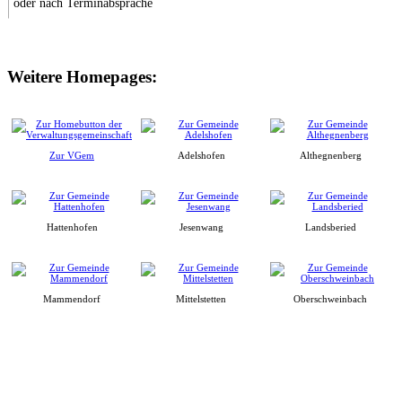
oder nach Terminabsprache
Weitere Homepages:
Zur VGem
Adelshofen
Althegnenberg
Hattenhofen
Jesenwang
Landsberied
Mammendorf
Mittelstetten
Oberschweinbach