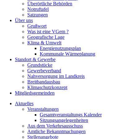
Überörtliche Behörden
Notruftafel
Satzungen
Über uns
Grußwort
Was ist eine VGem ?
Geografische Lage
Klima & Umwelt
Energienutzungsplan
Kommunale Wärmeplanung
Standort & Gewerbe
Grundstücke
Gewerbeverband
Nahversorgung im Landkreis
Breitbandausbau
Klimaschutzkonzept
Mitgliedsgemeinden
Aktuelles
Veranstaltungen
Gesamtveranstaltungs Kalender
Sitzungsangelegenheiten
Aus dem Verkehrsausschuss
Amtliche Bekanntmachungen
Stellenangebote