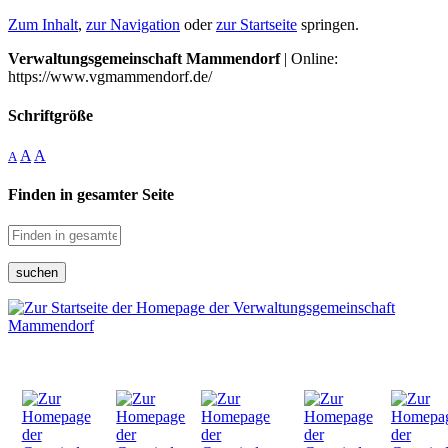
Zum Inhalt
,
zur Navigation
oder
zur Startseite
springen.
Verwaltungsgemeinschaft Mammendorf
| Online:
https://www.vgmammendorf.de/
Schriftgröße
A
A
A
Finden in gesamter Seite
suchen