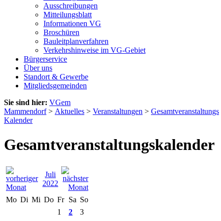
Ausschreibungen
Mitteilungsblatt
Informationen VG
Broschüren
Bauleitplanverfahren
Verkehrshinweise im VG-Gebiet
Bürgerservice
Über uns
Standort & Gewerbe
Mitgliedsgemeinden
Sie sind hier:
VGem
Mammendorf
>
Aktuelles
>
Veranstaltungen
>
Gesamtveranstaltungs
Kalender
Gesamtveranstaltungskalender
Juli
2022
Mo
Di
Mi
Do
Fr
Sa
So
1
2
3