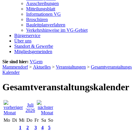
Ausschreibungen
Mitteilungsblatt
Informationen VG
Broschüren
Bauleitplanverfahren
Verkehrshinweise im VG-Gebiet
Bürgerservice
Über uns
Standort & Gewerbe
Mitgliedsgemeinden
Sie sind hier:
VGem
Mammendorf
>
Aktuelles
>
Veranstaltungen
>
Gesamtveranstaltungs
Kalender
Gesamtveranstaltungskalender
Juli
2026
Mo
Di
Mi
Do
Fr
Sa
So
1
2
3
4
5