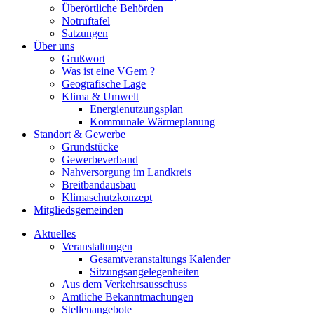
Überörtliche Behörden
Notruftafel
Satzungen
Über uns
Grußwort
Was ist eine VGem ?
Geografische Lage
Klima & Umwelt
Energienutzungsplan
Kommunale Wärmeplanung
Standort & Gewerbe
Grundstücke
Gewerbeverband
Nahversorgung im Landkreis
Breitbandausbau
Klimaschutzkonzept
Mitgliedsgemeinden
Aktuelles
Veranstaltungen
Gesamtveranstaltungs Kalender
Sitzungsangelegenheiten
Aus dem Verkehrsausschuss
Amtliche Bekanntmachungen
Stellenangebote