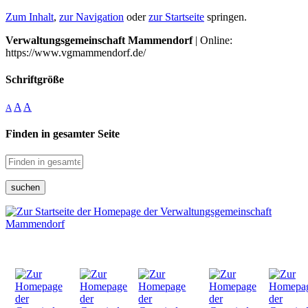
Zum Inhalt
,
zur Navigation
oder
zur Startseite
springen.
Verwaltungsgemeinschaft Mammendorf
| Online:
https://www.vgmammendorf.de/
Schriftgröße
A
A
A
Finden in gesamter Seite
suchen