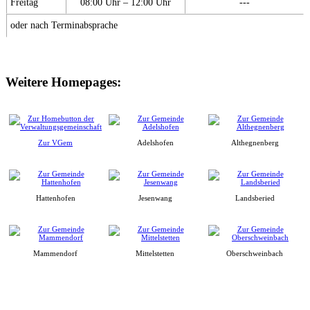
Freitag
08:00 Uhr – 12:00 Uhr
---
oder nach Terminabsprache
Weitere Homepages:
Zur VGem
Adelshofen
Althegnenberg
Hattenhofen
Jesenwang
Landsberied
Mammendorf
Mittelstetten
Oberschweinbach