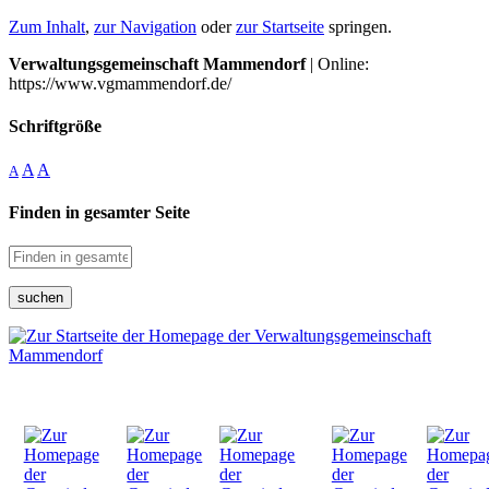
Zum Inhalt
,
zur Navigation
oder
zur Startseite
springen.
Verwaltungsgemeinschaft Mammendorf
| Online:
https://www.vgmammendorf.de/
Schriftgröße
A
A
A
Finden in gesamter Seite
suchen