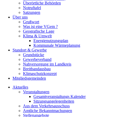
Überörtliche Behörden
Notruftafel
Satzungen
Über uns
Grußwort
Was ist eine VGem ?
Geografische Lage
Klima & Umwelt
Energienutzungsplan
Kommunale Wärmeplanung
Standort & Gewerbe
Grundstücke
Gewerbeverband
Nahversorgung im Landkreis
Breitbandausbau
Klimaschutzkonzept
Mitgliedsgemeinden
Aktuelles
Veranstaltungen
Gesamtveranstaltungs Kalender
Sitzungsangelegenheiten
Aus dem Verkehrsausschuss
Amtliche Bekanntmachungen
Stellenangebote