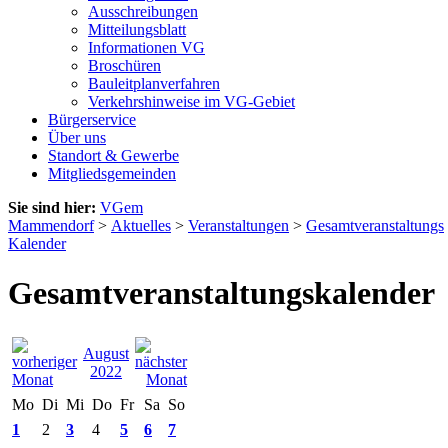
Ausschreibungen
Mitteilungsblatt
Informationen VG
Broschüren
Bauleitplanverfahren
Verkehrshinweise im VG-Gebiet
Bürgerservice
Über uns
Standort & Gewerbe
Mitgliedsgemeinden
Sie sind hier:
VGem
Mammendorf
>
Aktuelles
>
Veranstaltungen
>
Gesamtveranstaltungs
Kalender
Gesamtveranstaltungskalender
August
2022
Mo
Di
Mi
Do
Fr
Sa
So
1
2
3
4
5
6
7