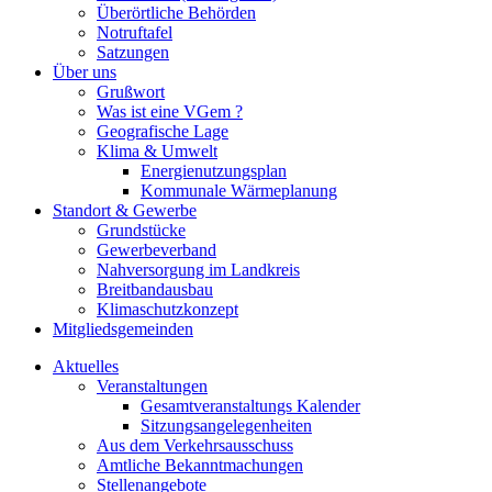
Überörtliche Behörden
Notruftafel
Satzungen
Über uns
Grußwort
Was ist eine VGem ?
Geografische Lage
Klima & Umwelt
Energienutzungsplan
Kommunale Wärmeplanung
Standort & Gewerbe
Grundstücke
Gewerbeverband
Nahversorgung im Landkreis
Breitbandausbau
Klimaschutzkonzept
Mitgliedsgemeinden
Aktuelles
Veranstaltungen
Gesamtveranstaltungs Kalender
Sitzungsangelegenheiten
Aus dem Verkehrsausschuss
Amtliche Bekanntmachungen
Stellenangebote