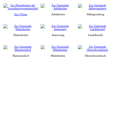
Zur VGem
Adelshofen
Althegnenberg
Hattenhofen
Jesenwang
Landsberied
Mammendorf
Mittelstetten
Oberschweinbach