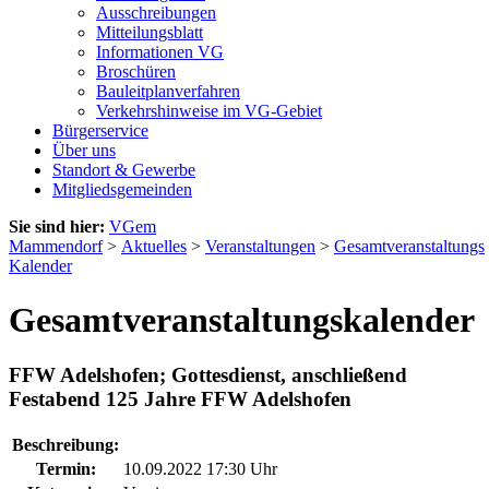
Ausschreibungen
Mitteilungsblatt
Informationen VG
Broschüren
Bauleitplanverfahren
Verkehrshinweise im VG-Gebiet
Bürgerservice
Über uns
Standort & Gewerbe
Mitgliedsgemeinden
Sie sind hier:
VGem
Mammendorf
>
Aktuelles
>
Veranstaltungen
>
Gesamtveranstaltungs
Kalender
Gesamtveranstaltungskalender
FFW Adelshofen; Gottesdienst, anschließend
Festabend 125 Jahre FFW Adelshofen
Beschreibung:
Termin:
10.09.2022 17:30 Uhr