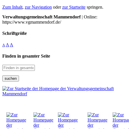
Zum Inhalt
,
zur Navigation
oder
zur Startseite
springen.
Verwaltungsgemeinschaft Mammendorf
| Online:
https://www.vgmammendorf.de/
Schriftgröße
A
A
A
Finden in gesamter Seite
suchen