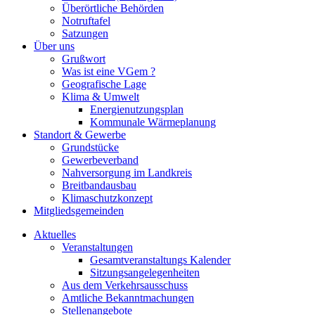
Überörtliche Behörden
Notruftafel
Satzungen
Über uns
Grußwort
Was ist eine VGem ?
Geografische Lage
Klima & Umwelt
Energienutzungsplan
Kommunale Wärmeplanung
Standort & Gewerbe
Grundstücke
Gewerbeverband
Nahversorgung im Landkreis
Breitbandausbau
Klimaschutzkonzept
Mitgliedsgemeinden
Aktuelles
Veranstaltungen
Gesamtveranstaltungs Kalender
Sitzungsangelegenheiten
Aus dem Verkehrsausschuss
Amtliche Bekanntmachungen
Stellenangebote