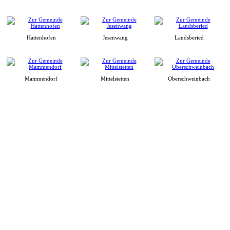
Hattenhofen
Jesenwang
Landsberied
Mammendorf
Mittelstetten
Oberschweinbach