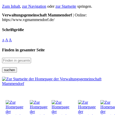
Zum Inhalt
,
zur Navigation
oder
zur Startseite
springen.
Verwaltungsgemeinschaft Mammendorf
| Online:
https://www.vgmammendorf.de/
Schriftgröße
A
A
A
Finden in gesamter Seite
suchen