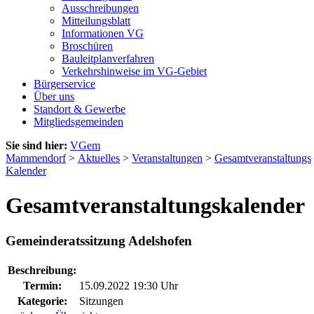
Ausschreibungen
Mitteilungsblatt
Informationen VG
Broschüren
Bauleitplanverfahren
Verkehrshinweise im VG-Gebiet
Bürgerservice
Über uns
Standort & Gewerbe
Mitgliedsgemeinden
Sie sind hier:
VGem
Mammendorf
>
Aktuelles
>
Veranstaltungen
>
Gesamtveranstaltungs
Kalender
Gesamtveranstaltungskalender
Gemeinderatssitzung Adelshofen
Beschreibung:
Termin:
15.09.2022 19:30 Uhr
Kategorie:
Sitzungen