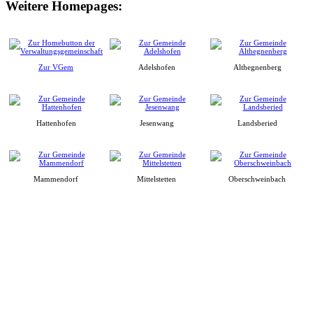
Weitere Homepages:
Zur VGem
Adelshofen
Althegnenberg
Hattenhofen
Jesenwang
Landsberied
Mammendorf
Mittelstetten
Oberschweinbach