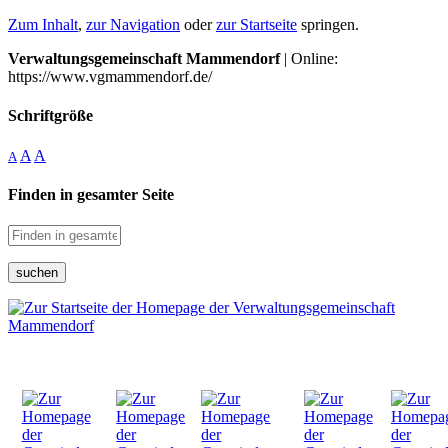
Zum Inhalt
,
zur Navigation
oder
zur Startseite
springen.
Verwaltungsgemeinschaft Mammendorf
| Online:
https://www.vgmammendorf.de/
Schriftgröße
A
A
A
Finden in gesamter Seite
suchen