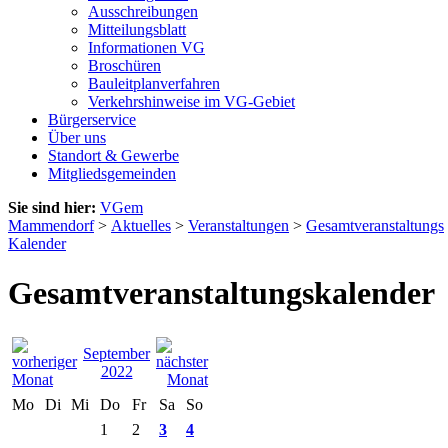
Ausschreibungen
Mitteilungsblatt
Informationen VG
Broschüren
Bauleitplanverfahren
Verkehrshinweise im VG-Gebiet
Bürgerservice
Über uns
Standort & Gewerbe
Mitgliedsgemeinden
Sie sind hier:
VGem
Mammendorf
>
Aktuelles
>
Veranstaltungen
>
Gesamtveranstaltungs
Kalender
Gesamtveranstaltungskalender
September
2022
Mo
Di
Mi
Do
Fr
Sa
So
1
2
3
4