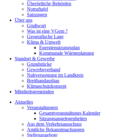
Überörtliche Behörden
Notruftafel
Satzungen
Über uns
Grußwort
Was ist eine VGem ?
Geografische Lage
Klima & Umwelt
Energienutzungsplan
Kommunale Wärmeplanung
Standort & Gewerbe
Grundstücke
Gewerbeverband
Nahversorgung im Landkreis
Breitbandausbau
Klimaschutzkonzept
Mitgliedsgemeinden
Aktuelles
Veranstaltungen
Gesamtveranstaltungs Kalender
Sitzungsangelegenheiten
Aus dem Verkehrsausschuss
Amtliche Bekanntmachungen
Stellenangebote