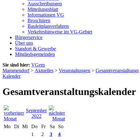
Ausschreibungen
Mitteilungsblatt
Informationen VG
Broschüren
Bauleitplanverfahren
Verkehrshinweise im VG-Gebiet
Bürgerservice
Über uns
Standort & Gewerbe
Mitgliedsgemeinden
Sie sind hier:
VGem
Mammendorf
>
Aktuelles
>
Veranstaltungen
>
Gesamtveranstaltungs
Kalender
Gesamtveranstaltungskalender
September
2022
Mo
Di
Mi
Do
Fr
Sa
So
1
2
3
4