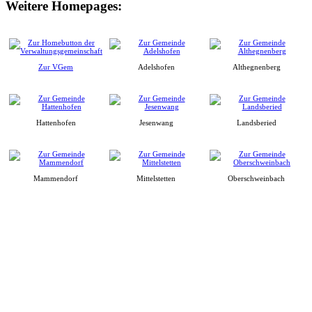
Weitere Homepages:
Zur VGem
Adelshofen
Althegnenberg
Hattenhofen
Jesenwang
Landsberied
Mammendorf
Mittelstetten
Oberschweinbach