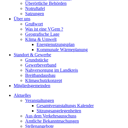
Überörtliche Behörden
Notruftafel
Satzungen
Über uns
Grußwort
Was ist eine VGem ?
Geografische Lage
Klima & Umwelt
Energienutzungsplan
Kommunale Wärmeplanung
Standort & Gewerbe
Grundstücke
Gewerbeverband
Nahversorgung im Landkreis
Breitbandausbau
Klimaschutzkonzept
Mitgliedsgemeinden
Aktuelles
Veranstaltungen
Gesamtveranstaltungs Kalender
Sitzungsangelegenheiten
Aus dem Verkehrsausschuss
Amtliche Bekanntmachungen
Stellenangebote