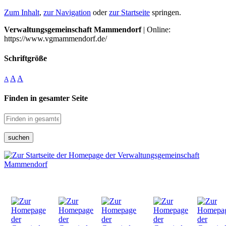
Zum Inhalt
,
zur Navigation
oder
zur Startseite
springen.
Verwaltungsgemeinschaft Mammendorf
| Online:
https://www.vgmammendorf.de/
Schriftgröße
A
A
A
Finden in gesamter Seite
suchen