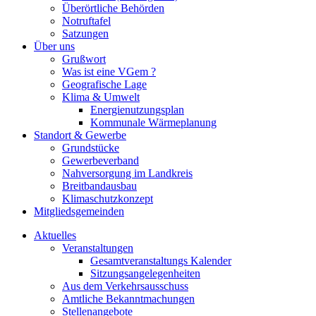
Überörtliche Behörden
Notruftafel
Satzungen
Über uns
Grußwort
Was ist eine VGem ?
Geografische Lage
Klima & Umwelt
Energienutzungsplan
Kommunale Wärmeplanung
Standort & Gewerbe
Grundstücke
Gewerbeverband
Nahversorgung im Landkreis
Breitbandausbau
Klimaschutzkonzept
Mitgliedsgemeinden
Aktuelles
Veranstaltungen
Gesamtveranstaltungs Kalender
Sitzungsangelegenheiten
Aus dem Verkehrsausschuss
Amtliche Bekanntmachungen
Stellenangebote