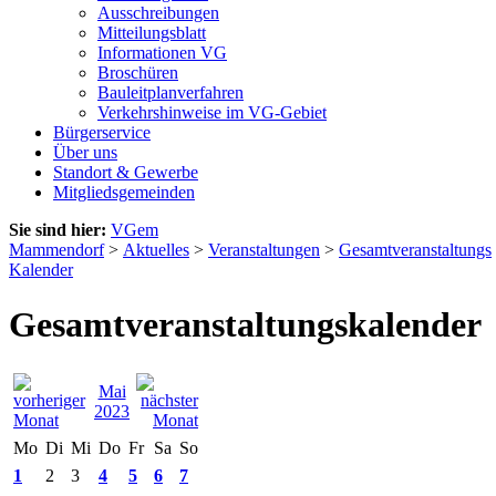
Ausschreibungen
Mitteilungsblatt
Informationen VG
Broschüren
Bauleitplanverfahren
Verkehrshinweise im VG-Gebiet
Bürgerservice
Über uns
Standort & Gewerbe
Mitgliedsgemeinden
Sie sind hier:
VGem
Mammendorf
>
Aktuelles
>
Veranstaltungen
>
Gesamtveranstaltungs
Kalender
Gesamtveranstaltungskalender
Mai
2023
Mo
Di
Mi
Do
Fr
Sa
So
1
2
3
4
5
6
7