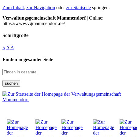
Zum Inhalt
,
zur Navigation
oder
zur Startseite
springen.
Verwaltungsgemeinschaft Mammendorf
| Online:
https://www.vgmammendorf.de/
Schriftgröße
A
A
A
Finden in gesamter Seite
suchen