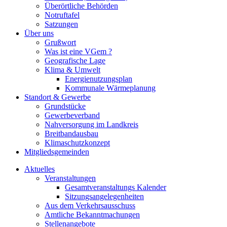
Überörtliche Behörden
Notruftafel
Satzungen
Über uns
Grußwort
Was ist eine VGem ?
Geografische Lage
Klima & Umwelt
Energienutzungsplan
Kommunale Wärmeplanung
Standort & Gewerbe
Grundstücke
Gewerbeverband
Nahversorgung im Landkreis
Breitbandausbau
Klimaschutzkonzept
Mitgliedsgemeinden
Aktuelles
Veranstaltungen
Gesamtveranstaltungs Kalender
Sitzungsangelegenheiten
Aus dem Verkehrsausschuss
Amtliche Bekanntmachungen
Stellenangebote