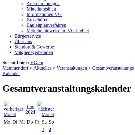
Ausschreibungen
Mitteilungsblatt
Informationen VG
Broschüren
Bauleitplanverfahren
Verkehrshinweise im VG-Gebiet
Bürgerservice
Über uns
Standort & Gewerbe
Mitgliedsgemeinden
Sie sind hier:
VGem
Mammendorf
>
Aktuelles
>
Veranstaltungen
>
Gesamtveranstaltungs
Kalender
Gesamtveranstaltungskalender
Juni
2024
Mo
Di
Mi
Do
Fr
Sa
So
1
2