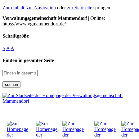
Zum Inhalt
,
zur Navigation
oder
zur Startseite
springen.
Verwaltungsgemeinschaft Mammendorf
| Online:
https://www.vgmammendorf.de/
Schriftgröße
A
A
A
Finden in gesamter Seite
suchen