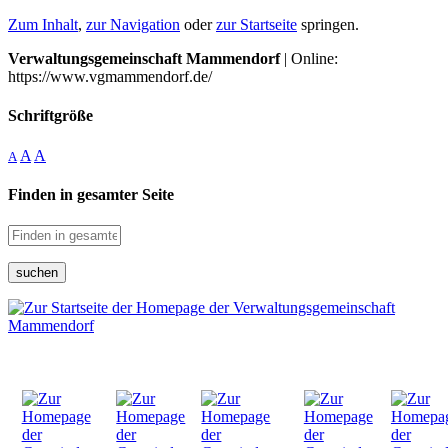
Zum Inhalt
,
zur Navigation
oder
zur Startseite
springen.
Verwaltungsgemeinschaft Mammendorf
| Online:
https://www.vgmammendorf.de/
Schriftgröße
A
A
A
Finden in gesamter Seite
suchen