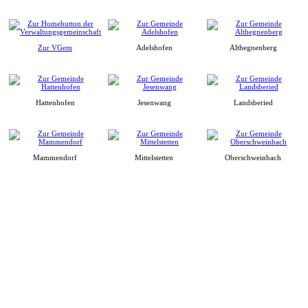
Zur VGem
Adelshofen
Althegnenberg
Hattenhofen
Jesenwang
Landsberied
Mammendorf
Mittelstetten
Oberschweinbach