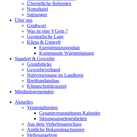
Überörtliche Behörden
Notruftafel
Satzungen
Über uns
Grußwort
Was ist eine VGem ?
Geografische Lage
Klima & Umwelt
Energienutzungsplan
Kommunale Wärmeplanung
Standort & Gewerbe
Grundstücke
Gewerbeverband
Nahversorgung im Landkreis
Breitbandausbau
Klimaschutzkonzept
Mitgliedsgemeinden
Aktuelles
Veranstaltungen
Gesamtveranstaltungs Kalender
Sitzungsangelegenheiten
Aus dem Verkehrsausschuss
Amtliche Bekanntmachungen
Stellenangebote