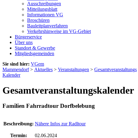
Ausschreibungen
Mitteilungsblatt
Informationen VG
Broschüren
Bauleitplanverfahren
Verkehrshinweise im VG-Gebiet
Bürgerservice
Über uns
Standort & Gewerbe
Mitgliedsgemeinden
Sie sind hier:
VGem
Mammendorf
>
Aktuelles
>
Veranstaltungen
>
Gesamtveranstaltungs
Kalender
Gesamtveranstaltungskalender
Familien Fahrradtour Dorfbelebung
Beschreibung:
Nähere Infos zur Radltour
Termin:
02.06.2024