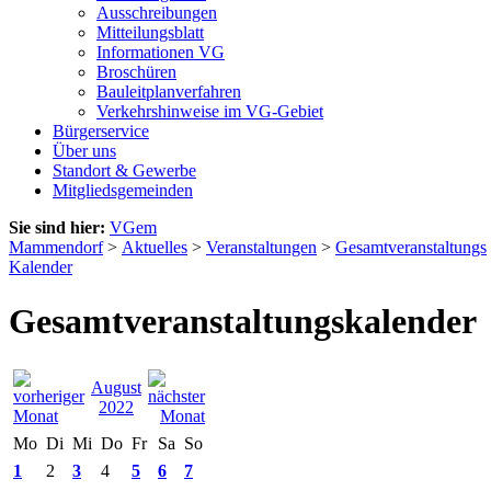
Ausschreibungen
Mitteilungsblatt
Informationen VG
Broschüren
Bauleitplanverfahren
Verkehrshinweise im VG-Gebiet
Bürgerservice
Über uns
Standort & Gewerbe
Mitgliedsgemeinden
Sie sind hier:
VGem
Mammendorf
>
Aktuelles
>
Veranstaltungen
>
Gesamtveranstaltungs
Kalender
Gesamtveranstaltungskalender
August
2022
Mo
Di
Mi
Do
Fr
Sa
So
1
2
3
4
5
6
7