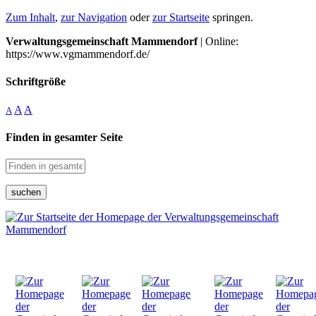
Zum Inhalt
,
zur Navigation
oder
zur Startseite
springen.
Verwaltungsgemeinschaft Mammendorf
| Online:
https://www.vgmammendorf.de/
Schriftgröße
A
A
A
Finden in gesamter Seite
suchen