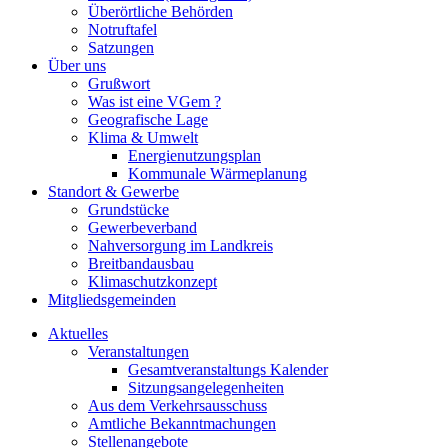
Überörtliche Behörden
Notruftafel
Satzungen
Über uns
Grußwort
Was ist eine VGem ?
Geografische Lage
Klima & Umwelt
Energienutzungsplan
Kommunale Wärmeplanung
Standort & Gewerbe
Grundstücke
Gewerbeverband
Nahversorgung im Landkreis
Breitbandausbau
Klimaschutzkonzept
Mitgliedsgemeinden
Aktuelles
Veranstaltungen
Gesamtveranstaltungs Kalender
Sitzungsangelegenheiten
Aus dem Verkehrsausschuss
Amtliche Bekanntmachungen
Stellenangebote