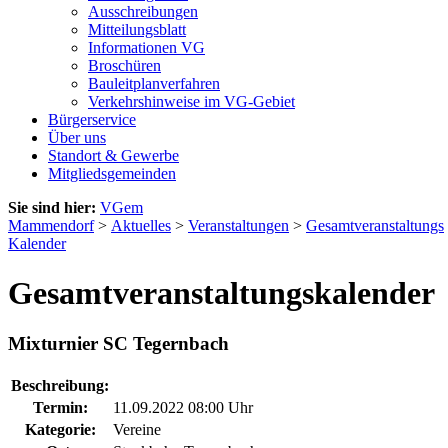
Ausschreibungen
Mitteilungsblatt
Informationen VG
Broschüren
Bauleitplanverfahren
Verkehrshinweise im VG-Gebiet
Bürgerservice
Über uns
Standort & Gewerbe
Mitgliedsgemeinden
Sie sind hier:
VGem
Mammendorf
>
Aktuelles
>
Veranstaltungen
>
Gesamtveranstaltungs
Kalender
Gesamtveranstaltungskalender
Mixturnier SC Tegernbach
Beschreibung:
Termin:
11.09.2022 08:00 Uhr
Kategorie:
Vereine