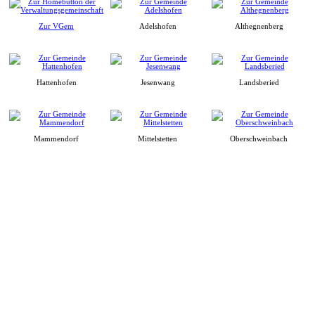
Zur VGem
Adelshofen
Althegnenberg
Hattenhofen
Jesenwang
Landsberied
Mammendorf
Mittelstetten
Oberschweinbach