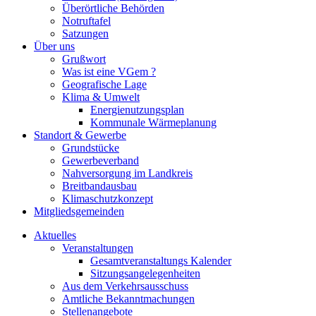
Überörtliche Behörden
Notruftafel
Satzungen
Über uns
Grußwort
Was ist eine VGem ?
Geografische Lage
Klima & Umwelt
Energienutzungsplan
Kommunale Wärmeplanung
Standort & Gewerbe
Grundstücke
Gewerbeverband
Nahversorgung im Landkreis
Breitbandausbau
Klimaschutzkonzept
Mitgliedsgemeinden
Aktuelles
Veranstaltungen
Gesamtveranstaltungs Kalender
Sitzungsangelegenheiten
Aus dem Verkehrsausschuss
Amtliche Bekanntmachungen
Stellenangebote