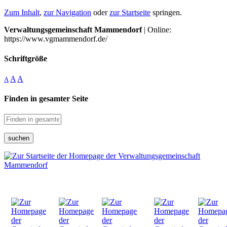
Zum Inhalt
,
zur Navigation
oder
zur Startseite
springen.
Verwaltungsgemeinschaft Mammendorf
| Online:
https://www.vgmammendorf.de/
Schriftgröße
A
A
A
Finden in gesamter Seite
suchen