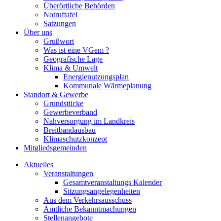
Überörtliche Behörden
Notruftafel
Satzungen
Über uns
Grußwort
Was ist eine VGem ?
Geografische Lage
Klima & Umwelt
Energienutzungsplan
Kommunale Wärmeplanung
Standort & Gewerbe
Grundstücke
Gewerbeverband
Nahversorgung im Landkreis
Breitbandausbau
Klimaschutzkonzept
Mitgliedsgemeinden
Aktuelles
Veranstaltungen
Gesamtveranstaltungs Kalender
Sitzungsangelegenheiten
Aus dem Verkehrsausschuss
Amtliche Bekanntmachungen
Stellenangebote