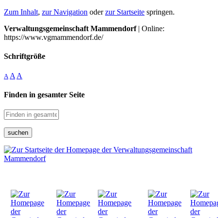
Zum Inhalt
,
zur Navigation
oder
zur Startseite
springen.
Verwaltungsgemeinschaft Mammendorf
| Online:
https://www.vgmammendorf.de/
Schriftgröße
A
A
A
Finden in gesamter Seite
suchen