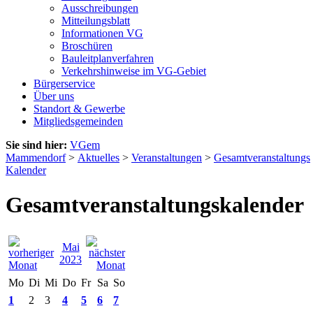
Ausschreibungen
Mitteilungsblatt
Informationen VG
Broschüren
Bauleitplanverfahren
Verkehrshinweise im VG-Gebiet
Bürgerservice
Über uns
Standort & Gewerbe
Mitgliedsgemeinden
Sie sind hier:
VGem
Mammendorf
>
Aktuelles
>
Veranstaltungen
>
Gesamtveranstaltungs
Kalender
Gesamtveranstaltungskalender
Mai
2023
Mo
Di
Mi
Do
Fr
Sa
So
1
2
3
4
5
6
7