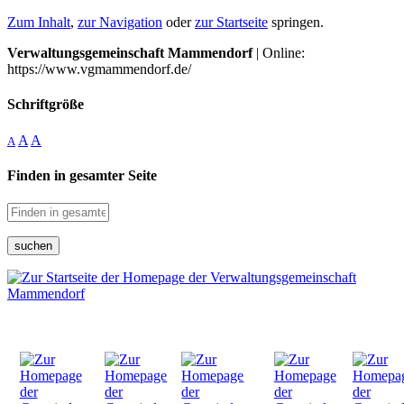
Zum Inhalt
,
zur Navigation
oder
zur Startseite
springen.
Verwaltungsgemeinschaft Mammendorf
| Online:
https://www.vgmammendorf.de/
Schriftgröße
A
A
A
Finden in gesamter Seite
suchen