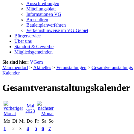
Ausschreibungen
Mitteilungsblatt
Informationen VG
Broschüren
Bauleitplanverfahren
Verkehrshinweise im VG-Gebiet
Bürgerservice
Über uns
Standort & Gewerbe
Mitgliedsgemeinden
Sie sind hier:
VGem
Mammendorf
>
Aktuelles
>
Veranstaltungen
>
Gesamtveranstaltungs
Kalender
Gesamtveranstaltungskalender
Mai
2023
Mo
Di
Mi
Do
Fr
Sa
So
1
2
3
4
5
6
7