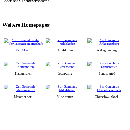
oder nach Terminabsprache
Weitere Homepages:
Zur VGem
Adelshofen
Althegnenberg
Hattenhofen
Jesenwang
Landsberied
Mammendorf
Mittelstetten
Oberschweinbach