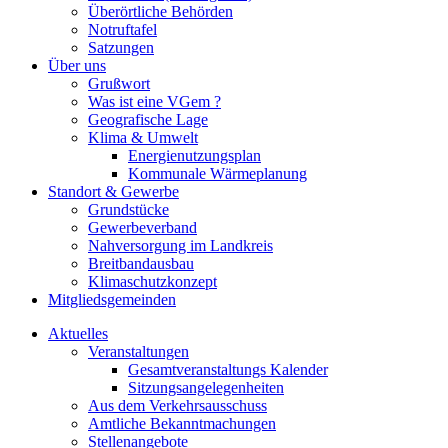
Überörtliche Behörden
Notruftafel
Satzungen
Über uns
Grußwort
Was ist eine VGem ?
Geografische Lage
Klima & Umwelt
Energienutzungsplan
Kommunale Wärmeplanung
Standort & Gewerbe
Grundstücke
Gewerbeverband
Nahversorgung im Landkreis
Breitbandausbau
Klimaschutzkonzept
Mitgliedsgemeinden
Aktuelles
Veranstaltungen
Gesamtveranstaltungs Kalender
Sitzungsangelegenheiten
Aus dem Verkehrsausschuss
Amtliche Bekanntmachungen
Stellenangebote