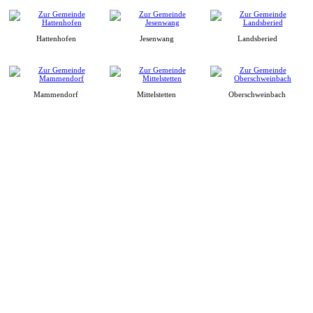
Hattenhofen
Jesenwang
Landsberied
Mammendorf
Mittelstetten
Oberschweinbach