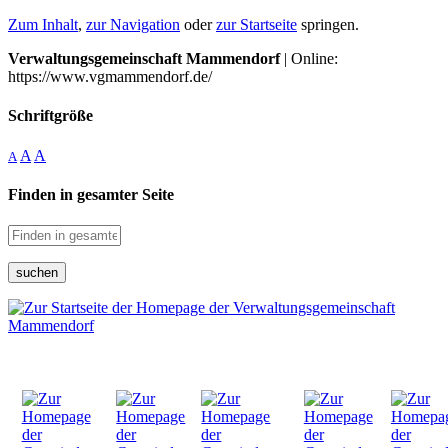
Zum Inhalt
,
zur Navigation
oder
zur Startseite
springen.
Verwaltungsgemeinschaft Mammendorf
| Online:
https://www.vgmammendorf.de/
Schriftgröße
A
A
A
Finden in gesamter Seite
suchen