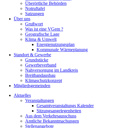
Überörtliche Behörden
Notruftafel
Satzungen
Über uns
Grußwort
Was ist eine VGem ?
Geografische Lage
Klima & Umwelt
Energienutzungsplan
Kommunale Wärmeplanung
Standort & Gewerbe
Grundstücke
Gewerbeverband
Nahversorgung im Landkreis
Breitbandausbau
Klimaschutzkonzept
Mitgliedsgemeinden
Aktuelles
Veranstaltungen
Gesamtveranstaltungs Kalender
Sitzungsangelegenheiten
Aus dem Verkehrsausschuss
Amtliche Bekanntmachungen
Stellenangebote