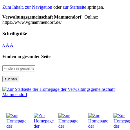
Zum Inhalt
,
zur Navigation
oder
zur Startseite
springen.
Verwaltungsgemeinschaft Mammendorf
| Online:
https://www.vgmammendorf.de/
Schriftgröße
A
A
A
Finden in gesamter Seite
suchen