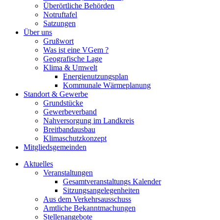
Überörtliche Behörden
Notruftafel
Satzungen
Über uns
Grußwort
Was ist eine VGem ?
Geografische Lage
Klima & Umwelt
Energienutzungsplan
Kommunale Wärmeplanung
Standort & Gewerbe
Grundstücke
Gewerbeverband
Nahversorgung im Landkreis
Breitbandausbau
Klimaschutzkonzept
Mitgliedsgemeinden
Aktuelles
Veranstaltungen
Gesamtveranstaltungs Kalender
Sitzungsangelegenheiten
Aus dem Verkehrsausschuss
Amtliche Bekanntmachungen
Stellenangebote