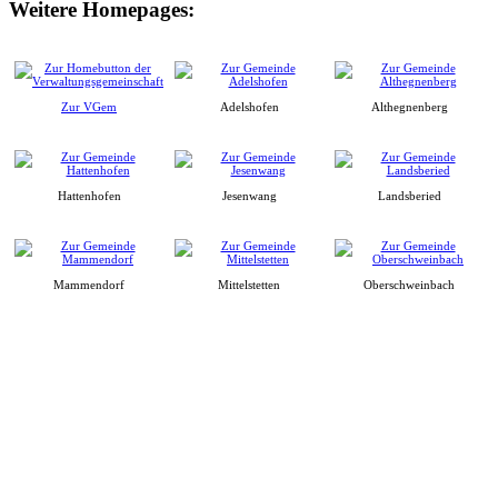
Weitere Homepages:
Zur VGem
Adelshofen
Althegnenberg
Hattenhofen
Jesenwang
Landsberied
Mammendorf
Mittelstetten
Oberschweinbach