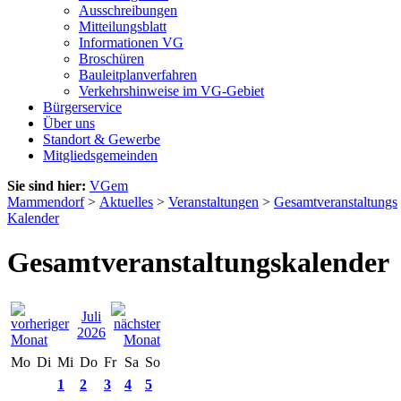
Ausschreibungen
Mitteilungsblatt
Informationen VG
Broschüren
Bauleitplanverfahren
Verkehrshinweise im VG-Gebiet
Bürgerservice
Über uns
Standort & Gewerbe
Mitgliedsgemeinden
Sie sind hier:
VGem
Mammendorf
>
Aktuelles
>
Veranstaltungen
>
Gesamtveranstaltungs
Kalender
Gesamtveranstaltungskalender
Juli
2026
Mo
Di
Mi
Do
Fr
Sa
So
1
2
3
4
5