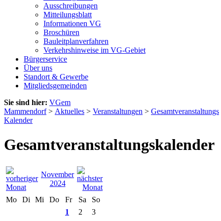
Ausschreibungen
Mitteilungsblatt
Informationen VG
Broschüren
Bauleitplanverfahren
Verkehrshinweise im VG-Gebiet
Bürgerservice
Über uns
Standort & Gewerbe
Mitgliedsgemeinden
Sie sind hier:
VGem
Mammendorf
>
Aktuelles
>
Veranstaltungen
>
Gesamtveranstaltungs
Kalender
Gesamtveranstaltungskalender
November
2024
Mo
Di
Mi
Do
Fr
Sa
So
1
2
3