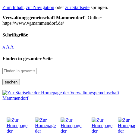
Zum Inhalt
,
zur Navigation
oder
zur Startseite
springen.
Verwaltungsgemeinschaft Mammendorf
| Online:
https://www.vgmammendorf.de/
Schriftgröße
A
A
A
Finden in gesamter Seite
suchen