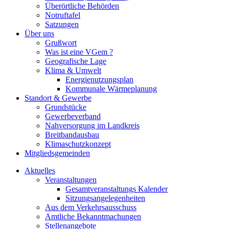
Überörtliche Behörden
Notruftafel
Satzungen
Über uns
Grußwort
Was ist eine VGem ?
Geografische Lage
Klima & Umwelt
Energienutzungsplan
Kommunale Wärmeplanung
Standort & Gewerbe
Grundstücke
Gewerbeverband
Nahversorgung im Landkreis
Breitbandausbau
Klimaschutzkonzept
Mitgliedsgemeinden
Aktuelles
Veranstaltungen
Gesamtveranstaltungs Kalender
Sitzungsangelegenheiten
Aus dem Verkehrsausschuss
Amtliche Bekanntmachungen
Stellenangebote