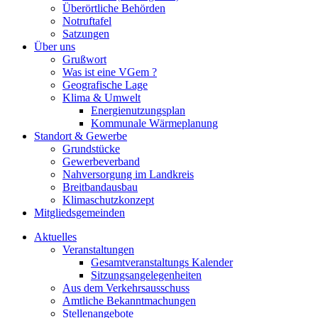
Überörtliche Behörden
Notruftafel
Satzungen
Über uns
Grußwort
Was ist eine VGem ?
Geografische Lage
Klima & Umwelt
Energienutzungsplan
Kommunale Wärmeplanung
Standort & Gewerbe
Grundstücke
Gewerbeverband
Nahversorgung im Landkreis
Breitbandausbau
Klimaschutzkonzept
Mitgliedsgemeinden
Aktuelles
Veranstaltungen
Gesamtveranstaltungs Kalender
Sitzungsangelegenheiten
Aus dem Verkehrsausschuss
Amtliche Bekanntmachungen
Stellenangebote