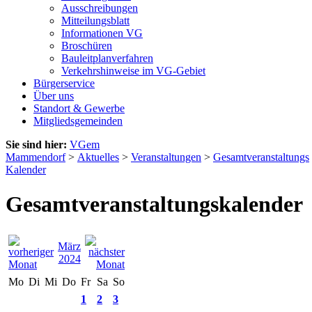
Ausschreibungen
Mitteilungsblatt
Informationen VG
Broschüren
Bauleitplanverfahren
Verkehrshinweise im VG-Gebiet
Bürgerservice
Über uns
Standort & Gewerbe
Mitgliedsgemeinden
Sie sind hier:
VGem
Mammendorf
>
Aktuelles
>
Veranstaltungen
>
Gesamtveranstaltungs
Kalender
Gesamtveranstaltungskalender
März
2024
Mo
Di
Mi
Do
Fr
Sa
So
1
2
3