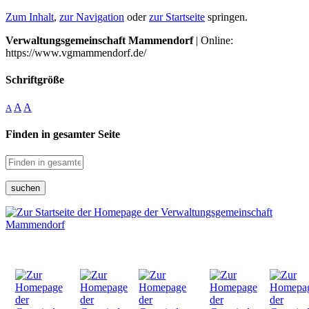
Zum Inhalt
,
zur Navigation
oder
zur Startseite
springen.
Verwaltungsgemeinschaft Mammendorf
| Online:
https://www.vgmammendorf.de/
Schriftgröße
A
A
A
Finden in gesamter Seite
suchen