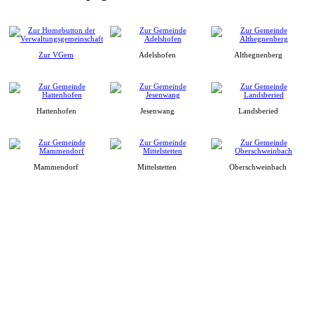
Zur VGem
Adelshofen
Althegnenberg
Hattenhofen
Jesenwang
Landsberied
Mammendorf
Mittelstetten
Oberschweinbach