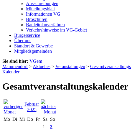
Ausschreibungen
Mitteilungsblatt
Informationen VG
Broschüren
Bauleitplanverfahren
Verkehrshinweise im VG-Gebiet
Bürgerservice
Über uns
Standort & Gewerbe
Mitgliedsgemeinden
Sie sind hier:
VGem
Mammendorf
>
Aktuelles
>
Veranstaltungen
>
Gesamtveranstaltungs
Kalender
Gesamtveranstaltungskalender
Februar
2025
Mo
Di
Mi
Do
Fr
Sa
So
1
2