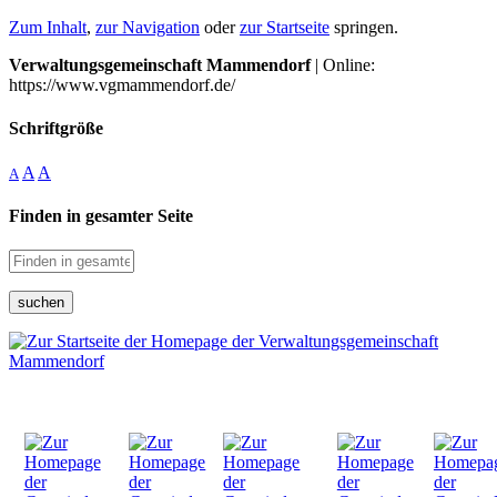
Zum Inhalt
,
zur Navigation
oder
zur Startseite
springen.
Verwaltungsgemeinschaft Mammendorf
| Online:
https://www.vgmammendorf.de/
Schriftgröße
A
A
A
Finden in gesamter Seite
suchen