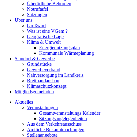
Überörtliche Behörden
Notruftafel
Satzungen
Über uns
Grußwort
Was ist eine VGem ?
Geografische Lage
Klima & Umwelt
Energienutzungsplan
Kommunale Wärmeplanung
Standort & Gewerbe
Grundstücke
Gewerbeverband
Nahversorgung im Landkreis
Breitbandausbau
Klimaschutzkonzept
Mitgliedsgemeinden
Aktuelles
Veranstaltungen
Gesamtveranstaltungs Kalender
Sitzungsangelegenheiten
Aus dem Verkehrsausschuss
Amtliche Bekanntmachungen
Stellenangebote