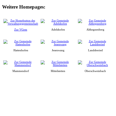
Weitere Homepages:
Zur VGem
Adelshofen
Althegnenberg
Hattenhofen
Jesenwang
Landsberied
Mammendorf
Mittelstetten
Oberschweinbach