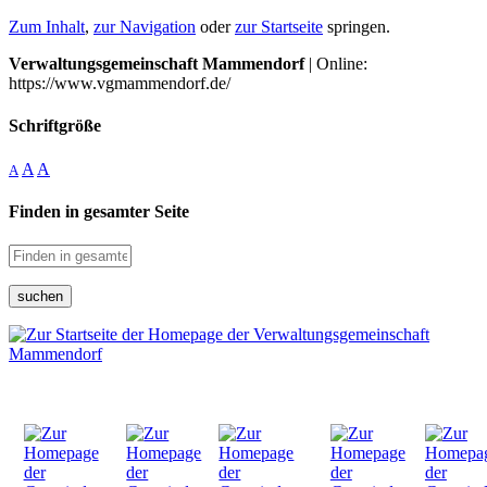
Zum Inhalt
,
zur Navigation
oder
zur Startseite
springen.
Verwaltungsgemeinschaft Mammendorf
| Online:
https://www.vgmammendorf.de/
Schriftgröße
A
A
A
Finden in gesamter Seite
suchen