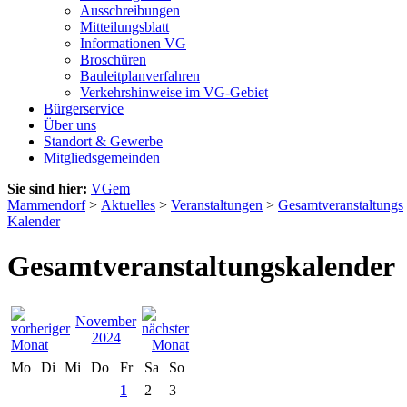
Ausschreibungen
Mitteilungsblatt
Informationen VG
Broschüren
Bauleitplanverfahren
Verkehrshinweise im VG-Gebiet
Bürgerservice
Über uns
Standort & Gewerbe
Mitgliedsgemeinden
Sie sind hier:
VGem
Mammendorf
>
Aktuelles
>
Veranstaltungen
>
Gesamtveranstaltungs
Kalender
Gesamtveranstaltungskalender
November
2024
Mo
Di
Mi
Do
Fr
Sa
So
1
2
3