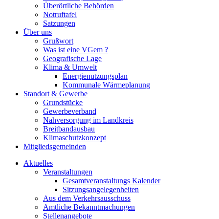
Überörtliche Behörden
Notruftafel
Satzungen
Über uns
Grußwort
Was ist eine VGem ?
Geografische Lage
Klima & Umwelt
Energienutzungsplan
Kommunale Wärmeplanung
Standort & Gewerbe
Grundstücke
Gewerbeverband
Nahversorgung im Landkreis
Breitbandausbau
Klimaschutzkonzept
Mitgliedsgemeinden
Aktuelles
Veranstaltungen
Gesamtveranstaltungs Kalender
Sitzungsangelegenheiten
Aus dem Verkehrsausschuss
Amtliche Bekanntmachungen
Stellenangebote