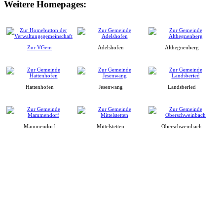
Weitere Homepages:
Zur VGem
Adelshofen
Althegnenberg
Hattenhofen
Jesenwang
Landsberied
Mammendorf
Mittelstetten
Oberschweinbach