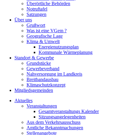
Überörtliche Behörden
Notruftafel
Satzungen
Über uns
Grußwort
Was ist eine VGem ?
Geografische Lage
Klima & Umwelt
Energienutzungsplan
Kommunale Wärmeplanung
Standort & Gewerbe
Grundstücke
Gewerbeverband
Nahversorgung im Landkreis
Breitbandausbau
Klimaschutzkonzept
Mitgliedsgemeinden
Aktuelles
Veranstaltungen
Gesamtveranstaltungs Kalender
Sitzungsangelegenheiten
Aus dem Verkehrsausschuss
Amtliche Bekanntmachungen
Stellenangebote