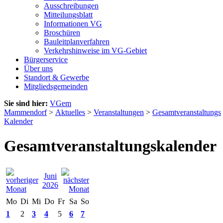
Ausschreibungen
Mitteilungsblatt
Informationen VG
Broschüren
Bauleitplanverfahren
Verkehrshinweise im VG-Gebiet
Bürgerservice
Über uns
Standort & Gewerbe
Mitgliedsgemeinden
Sie sind hier:
VGem
Mammendorf
>
Aktuelles
>
Veranstaltungen
>
Gesamtveranstaltungs
Kalender
Gesamtveranstaltungskalender
Juni
2026
Mo
Di
Mi
Do
Fr
Sa
So
1
2
3
4
5
6
7