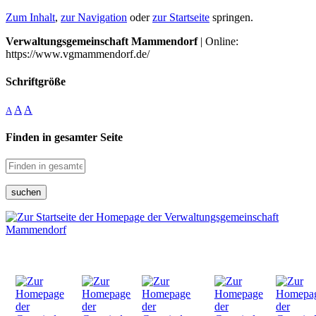
Zum Inhalt
,
zur Navigation
oder
zur Startseite
springen.
Verwaltungsgemeinschaft Mammendorf
| Online:
https://www.vgmammendorf.de/
Schriftgröße
A
A
A
Finden in gesamter Seite
suchen