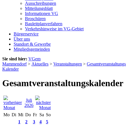
Ausschreibungen
Mitteilungsblatt
Informationen VG
Broschüren
Bauleitplanverfahren
Verkehrshinweise im VG-Gebiet
Bürgerservice
Über uns
Standort & Gewerbe
Mitgliedsgemeinden
Sie sind hier:
VGem
Mammendorf
>
Aktuelles
>
Veranstaltungen
>
Gesamtveranstaltungs
Kalender
Gesamtveranstaltungskalender
Juli
2026
Mo
Di
Mi
Do
Fr
Sa
So
1
2
3
4
5