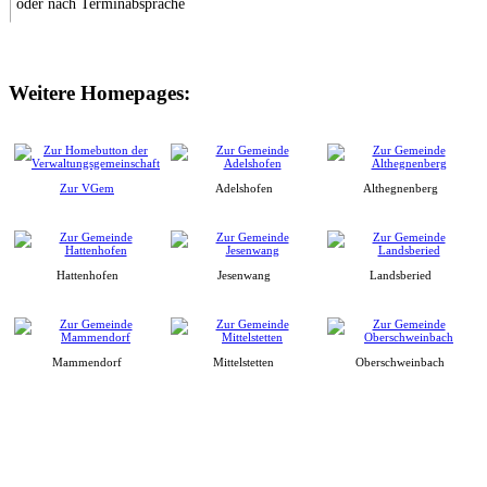
oder nach Terminabsprache
Weitere Homepages:
Zur VGem
Adelshofen
Althegnenberg
Hattenhofen
Jesenwang
Landsberied
Mammendorf
Mittelstetten
Oberschweinbach