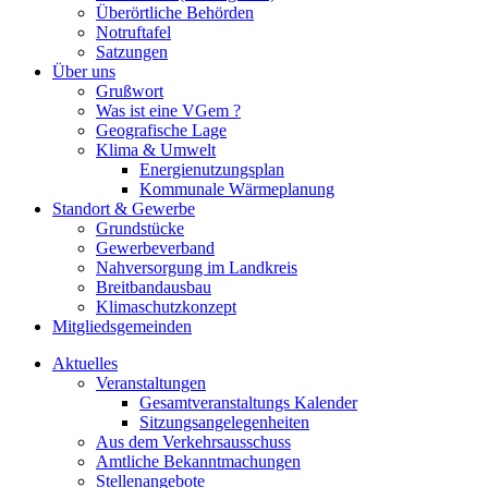
Überörtliche Behörden
Notruftafel
Satzungen
Über uns
Grußwort
Was ist eine VGem ?
Geografische Lage
Klima & Umwelt
Energienutzungsplan
Kommunale Wärmeplanung
Standort & Gewerbe
Grundstücke
Gewerbeverband
Nahversorgung im Landkreis
Breitbandausbau
Klimaschutzkonzept
Mitgliedsgemeinden
Aktuelles
Veranstaltungen
Gesamtveranstaltungs Kalender
Sitzungsangelegenheiten
Aus dem Verkehrsausschuss
Amtliche Bekanntmachungen
Stellenangebote