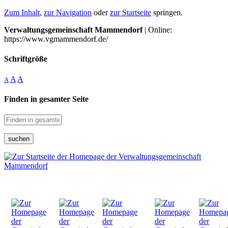
Zum Inhalt
,
zur Navigation
oder
zur Startseite
springen.
Verwaltungsgemeinschaft Mammendorf
| Online:
https://www.vgmammendorf.de/
Schriftgröße
A
A
A
Finden in gesamter Seite
suchen