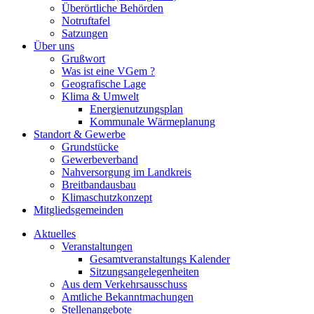
Überörtliche Behörden
Notruftafel
Satzungen
Über uns
Grußwort
Was ist eine VGem ?
Geografische Lage
Klima & Umwelt
Energienutzungsplan
Kommunale Wärmeplanung
Standort & Gewerbe
Grundstücke
Gewerbeverband
Nahversorgung im Landkreis
Breitbandausbau
Klimaschutzkonzept
Mitgliedsgemeinden
Aktuelles
Veranstaltungen
Gesamtveranstaltungs Kalender
Sitzungsangelegenheiten
Aus dem Verkehrsausschuss
Amtliche Bekanntmachungen
Stellenangebote