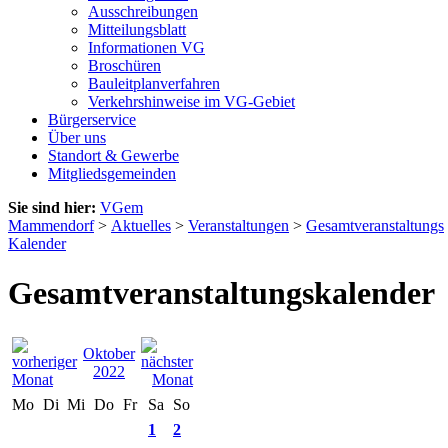
Ausschreibungen
Mitteilungsblatt
Informationen VG
Broschüren
Bauleitplanverfahren
Verkehrshinweise im VG-Gebiet
Bürgerservice
Über uns
Standort & Gewerbe
Mitgliedsgemeinden
Sie sind hier:
VGem
Mammendorf
>
Aktuelles
>
Veranstaltungen
>
Gesamtveranstaltungs
Kalender
Gesamtveranstaltungskalender
Oktober
2022
Mo
Di
Mi
Do
Fr
Sa
So
1
2