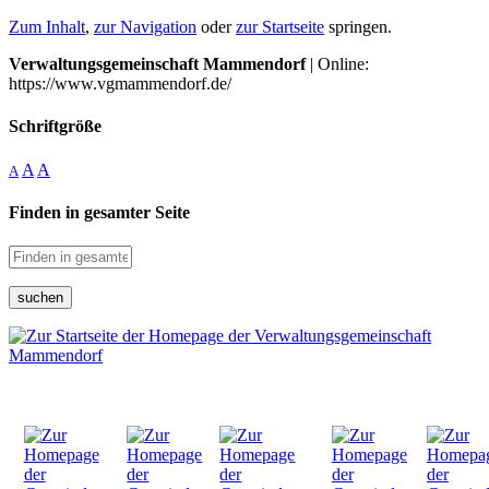
Zum Inhalt
,
zur Navigation
oder
zur Startseite
springen.
Verwaltungsgemeinschaft Mammendorf
| Online:
https://www.vgmammendorf.de/
Schriftgröße
A
A
A
Finden in gesamter Seite
suchen