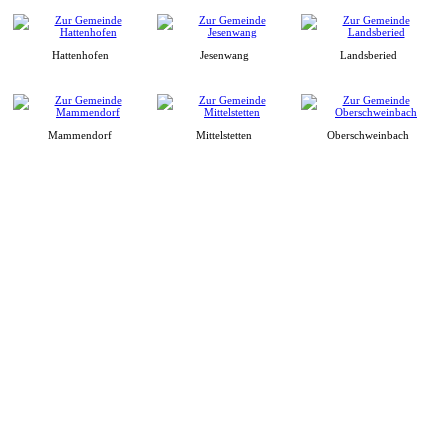
Hattenhofen
Jesenwang
Landsberied
Mammendorf
Mittelstetten
Oberschweinbach