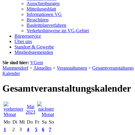
Ausschreibungen
Mitteilungsblatt
Informationen VG
Broschüren
Bauleitplanverfahren
Verkehrshinweise im VG-Gebiet
Bürgerservice
Über uns
Standort & Gewerbe
Mitgliedsgemeinden
Sie sind hier:
VGem
Mammendorf
>
Aktuelles
>
Veranstaltungen
>
Gesamtveranstaltungs
Kalender
Gesamtveranstaltungskalender
Mai
2023
Mo
Di
Mi
Do
Fr
Sa
So
1
2
3
4
5
6
7