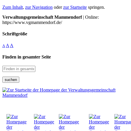
Zum Inhalt
,
zur Navigation
oder
zur Startseite
springen.
Verwaltungsgemeinschaft Mammendorf
| Online:
https://www.vgmammendorf.de/
Schriftgröße
A
A
A
Finden in gesamter Seite
suchen