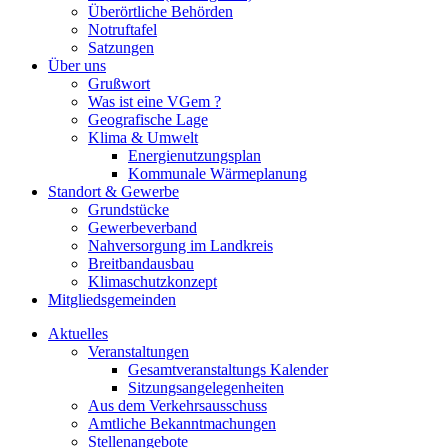
Überörtliche Behörden
Notruftafel
Satzungen
Über uns
Grußwort
Was ist eine VGem ?
Geografische Lage
Klima & Umwelt
Energienutzungsplan
Kommunale Wärmeplanung
Standort & Gewerbe
Grundstücke
Gewerbeverband
Nahversorgung im Landkreis
Breitbandausbau
Klimaschutzkonzept
Mitgliedsgemeinden
Aktuelles
Veranstaltungen
Gesamtveranstaltungs Kalender
Sitzungsangelegenheiten
Aus dem Verkehrsausschuss
Amtliche Bekanntmachungen
Stellenangebote