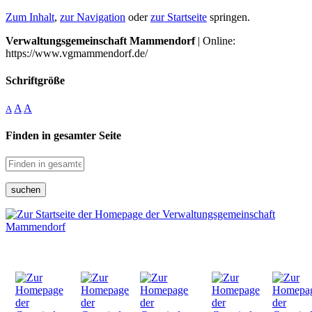
Zum Inhalt
,
zur Navigation
oder
zur Startseite
springen.
Verwaltungsgemeinschaft Mammendorf
| Online:
https://www.vgmammendorf.de/
Schriftgröße
A
A
A
Finden in gesamter Seite
suchen