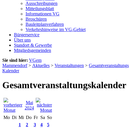
Ausschreibungen
Mitteilungsblatt
Informationen VG
Broschüren
Bauleitplanverfahren
Verkehrshinweise im VG-Gebiet
Bürgerservice
Über uns
Standort & Gewerbe
Mitgliedsgemeinden
Sie sind hier:
VGem
Mammendorf
>
Aktuelles
>
Veranstaltungen
>
Gesamtveranstaltungs
Kalender
Gesamtveranstaltungskalender
Mai
2024
Mo
Di
Mi
Do
Fr
Sa
So
1
2
3
4
5