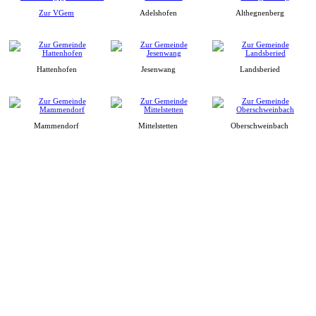
Zur VGem
Adelshofen
Althegnenberg
Hattenhofen
Jesenwang
Landsberied
Mammendorf
Mittelstetten
Oberschweinbach