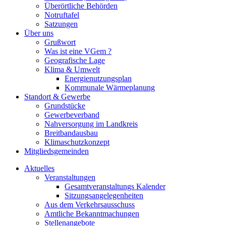
Überörtliche Behörden
Notruftafel
Satzungen
Über uns
Grußwort
Was ist eine VGem ?
Geografische Lage
Klima & Umwelt
Energienutzungsplan
Kommunale Wärmeplanung
Standort & Gewerbe
Grundstücke
Gewerbeverband
Nahversorgung im Landkreis
Breitbandausbau
Klimaschutzkonzept
Mitgliedsgemeinden
Aktuelles
Veranstaltungen
Gesamtveranstaltungs Kalender
Sitzungsangelegenheiten
Aus dem Verkehrsausschuss
Amtliche Bekanntmachungen
Stellenangebote