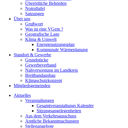
Überörtliche Behörden
Notruftafel
Satzungen
Über uns
Grußwort
Was ist eine VGem ?
Geografische Lage
Klima & Umwelt
Energienutzungsplan
Kommunale Wärmeplanung
Standort & Gewerbe
Grundstücke
Gewerbeverband
Nahversorgung im Landkreis
Breitbandausbau
Klimaschutzkonzept
Mitgliedsgemeinden
Aktuelles
Veranstaltungen
Gesamtveranstaltungs Kalender
Sitzungsangelegenheiten
Aus dem Verkehrsausschuss
Amtliche Bekanntmachungen
Stellenangebote