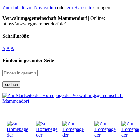
Zum Inhalt
,
zur Navigation
oder
zur Startseite
springen.
Verwaltungsgemeinschaft Mammendorf
| Online:
https://www.vgmammendorf.de/
Schriftgröße
A
A
A
Finden in gesamter Seite
suchen