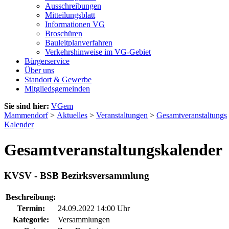
Ausschreibungen
Mitteilungsblatt
Informationen VG
Broschüren
Bauleitplanverfahren
Verkehrshinweise im VG-Gebiet
Bürgerservice
Über uns
Standort & Gewerbe
Mitgliedsgemeinden
Sie sind hier:
VGem
Mammendorf
>
Aktuelles
>
Veranstaltungen
>
Gesamtveranstaltungs
Kalender
Gesamtveranstaltungskalender
KVSV - BSB Bezirksversammlung
Beschreibung:
Termin:
24.09.2022 14:00 Uhr
Kategorie:
Versammlungen