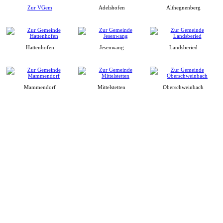
Zur VGem
Adelshofen
Althegnenberg
Hattenhofen
Jesenwang
Landsberied
Mammendorf
Mittelstetten
Oberschweinbach