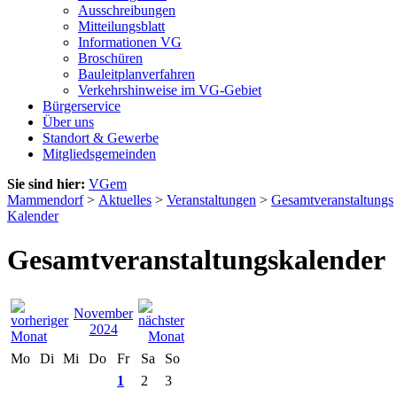
Ausschreibungen
Mitteilungsblatt
Informationen VG
Broschüren
Bauleitplanverfahren
Verkehrshinweise im VG-Gebiet
Bürgerservice
Über uns
Standort & Gewerbe
Mitgliedsgemeinden
Sie sind hier:
VGem
Mammendorf
>
Aktuelles
>
Veranstaltungen
>
Gesamtveranstaltungs
Kalender
Gesamtveranstaltungskalender
November
2024
Mo
Di
Mi
Do
Fr
Sa
So
1
2
3