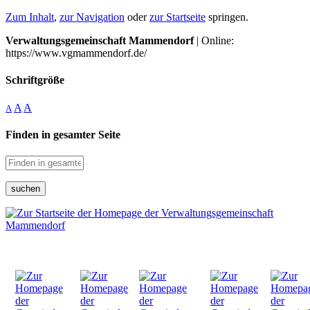
Zum Inhalt
,
zur Navigation
oder
zur Startseite
springen.
Verwaltungsgemeinschaft Mammendorf
| Online:
https://www.vgmammendorf.de/
Schriftgröße
A
A
A
Finden in gesamter Seite
suchen