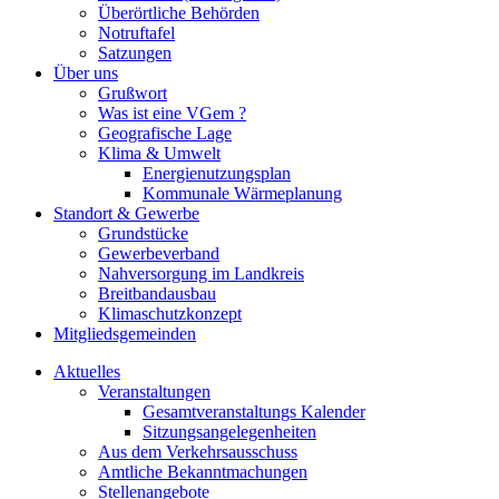
Überörtliche Behörden
Notruftafel
Satzungen
Über uns
Grußwort
Was ist eine VGem ?
Geografische Lage
Klima & Umwelt
Energienutzungsplan
Kommunale Wärmeplanung
Standort & Gewerbe
Grundstücke
Gewerbeverband
Nahversorgung im Landkreis
Breitbandausbau
Klimaschutzkonzept
Mitgliedsgemeinden
Aktuelles
Veranstaltungen
Gesamtveranstaltungs Kalender
Sitzungsangelegenheiten
Aus dem Verkehrsausschuss
Amtliche Bekanntmachungen
Stellenangebote