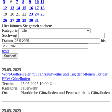
5
6
7
8
9
10
11
12
13
14
15
16
17
18
19
20
21
22
23
24
25
26
27
28
29
30
31
Hier können Sie gezielt suchen:
Kategorie
Suchwort
Datum
bis:
reset
25.05.
2025
Wort-Gottes-Feier mit Fahrzeugweihe und Tag der offenen Tür der
FFW Günzlhofen
Termin:
25.05.2025 10:00 Uhr
Kategorie:
Feuerwehr
Ort:
Pfarrkirche Günzlhofen und Feuerwehrhaus Günzlhofen
25.05.
2025