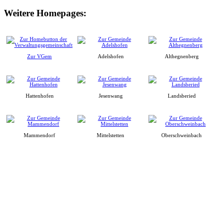
Weitere Homepages:
Zur VGem
Adelshofen
Althegnenberg
Hattenhofen
Jesenwang
Landsberied
Mammendorf
Mittelstetten
Oberschweinbach