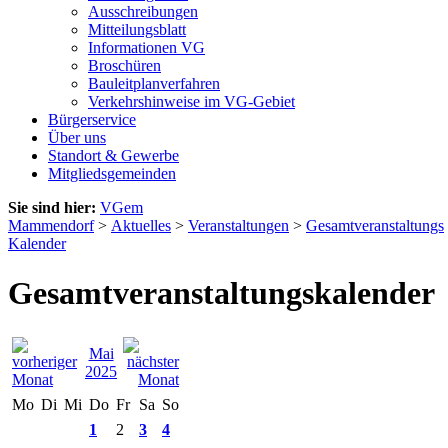
Ausschreibungen
Mitteilungsblatt
Informationen VG
Broschüren
Bauleitplanverfahren
Verkehrshinweise im VG-Gebiet
Bürgerservice
Über uns
Standort & Gewerbe
Mitgliedsgemeinden
Sie sind hier:
VGem
Mammendorf
>
Aktuelles
>
Veranstaltungen
>
Gesamtveranstaltungs
Kalender
Gesamtveranstaltungskalender
Mai
2025
Mo
Di
Mi
Do
Fr
Sa
So
1
2
3
4