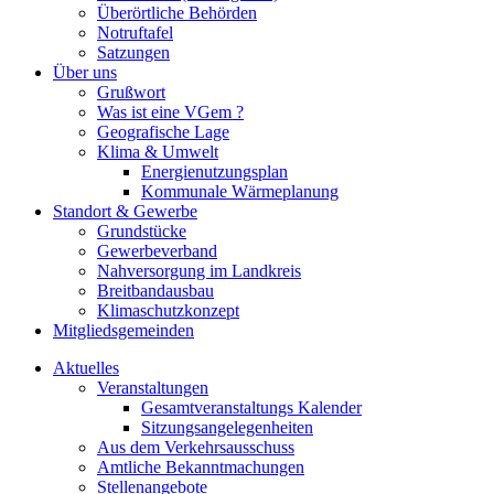
Überörtliche Behörden
Notruftafel
Satzungen
Über uns
Grußwort
Was ist eine VGem ?
Geografische Lage
Klima & Umwelt
Energienutzungsplan
Kommunale Wärmeplanung
Standort & Gewerbe
Grundstücke
Gewerbeverband
Nahversorgung im Landkreis
Breitbandausbau
Klimaschutzkonzept
Mitgliedsgemeinden
Aktuelles
Veranstaltungen
Gesamtveranstaltungs Kalender
Sitzungsangelegenheiten
Aus dem Verkehrsausschuss
Amtliche Bekanntmachungen
Stellenangebote