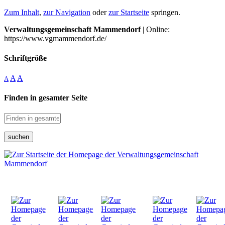
Zum Inhalt
,
zur Navigation
oder
zur Startseite
springen.
Verwaltungsgemeinschaft Mammendorf
| Online:
https://www.vgmammendorf.de/
Schriftgröße
A
A
A
Finden in gesamter Seite
suchen