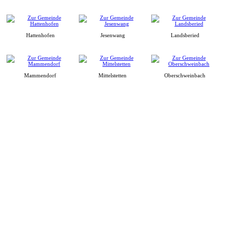
Hattenhofen
Jesenwang
Landsberied
Mammendorf
Mittelstetten
Oberschweinbach