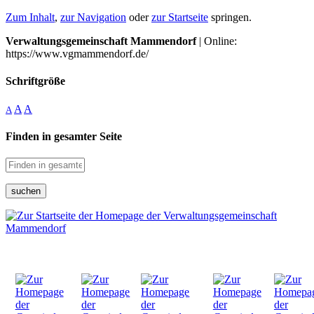
Zum Inhalt
,
zur Navigation
oder
zur Startseite
springen.
Verwaltungsgemeinschaft Mammendorf
| Online:
https://www.vgmammendorf.de/
Schriftgröße
A
A
A
Finden in gesamter Seite
suchen