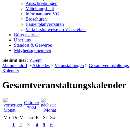
Ausschreibungen
Mitteilungsblatt
Informationen VG
Broschüren
Bauleitplanverfahren
Verkehrshinweise im VG-Gebiet
Bürgerservice
Über uns
Standort & Gewerbe
Mitgliedsgemeinden
Sie sind hier:
VGem
Mammendorf
>
Aktuelles
>
Veranstaltungen
>
Gesamtveranstaltungs
Kalender
Gesamtveranstaltungskalender
Oktober
2024
Mo
Di
Mi
Do
Fr
Sa
So
1
2
3
4
5
6