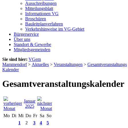
Ausschreibungen
Mitteilungsblatt
Informationen VG
Broschüren
Bauleitplanverfahren
Verkehrshinweise im VG-Gebiet
Bürgerservice
Über uns
Standort & Gewerbe
Mitgliedsgemeinden
Sie sind hier:
VGem
Mammendorf
>
Aktuelles
>
Veranstaltungen
>
Gesamtveranstaltungs
Kalender
Gesamtveranstaltungskalender
Januar
2025
Mo
Di
Mi
Do
Fr
Sa
So
1
2
3
4
5