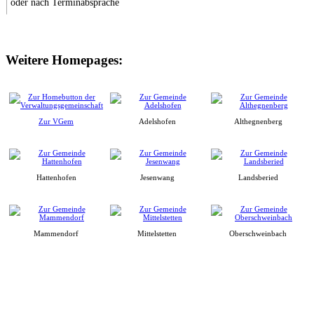
oder nach Terminabsprache
Weitere Homepages:
Zur VGem
Adelshofen
Althegnenberg
Hattenhofen
Jesenwang
Landsberied
Mammendorf
Mittelstetten
Oberschweinbach