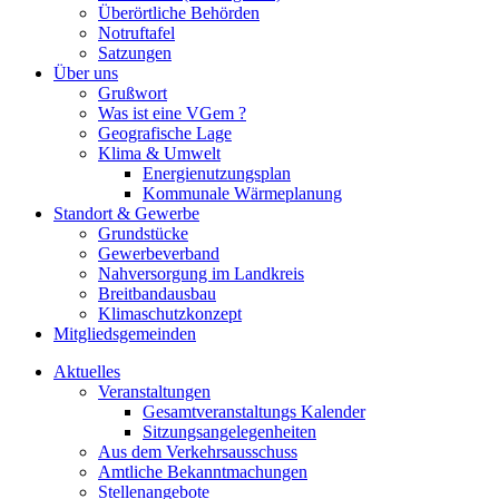
Überörtliche Behörden
Notruftafel
Satzungen
Über uns
Grußwort
Was ist eine VGem ?
Geografische Lage
Klima & Umwelt
Energienutzungsplan
Kommunale Wärmeplanung
Standort & Gewerbe
Grundstücke
Gewerbeverband
Nahversorgung im Landkreis
Breitbandausbau
Klimaschutzkonzept
Mitgliedsgemeinden
Aktuelles
Veranstaltungen
Gesamtveranstaltungs Kalender
Sitzungsangelegenheiten
Aus dem Verkehrsausschuss
Amtliche Bekanntmachungen
Stellenangebote