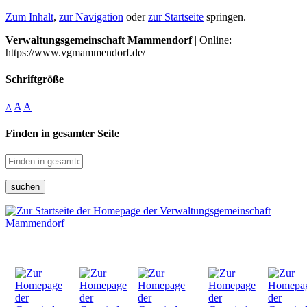
Zum Inhalt
,
zur Navigation
oder
zur Startseite
springen.
Verwaltungsgemeinschaft Mammendorf
| Online:
https://www.vgmammendorf.de/
Schriftgröße
A
A
A
Finden in gesamter Seite
suchen