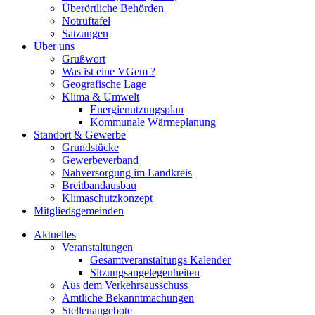
Überörtliche Behörden
Notruftafel
Satzungen
Über uns
Grußwort
Was ist eine VGem ?
Geografische Lage
Klima & Umwelt
Energienutzungsplan
Kommunale Wärmeplanung
Standort & Gewerbe
Grundstücke
Gewerbeverband
Nahversorgung im Landkreis
Breitbandausbau
Klimaschutzkonzept
Mitgliedsgemeinden
Aktuelles
Veranstaltungen
Gesamtveranstaltungs Kalender
Sitzungsangelegenheiten
Aus dem Verkehrsausschuss
Amtliche Bekanntmachungen
Stellenangebote