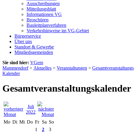
Ausschreibungen
Mitteilungsblatt
Informationen VG
Broschüren
Bauleitplanverfahren
Verkehrshinweise im VG-Gebiet
Bürgerservice
Über uns
Standort & Gewerbe
Mitgliedsgemeinden
Sie sind hier:
VGem
Mammendorf
>
Aktuelles
>
Veranstaltungen
>
Gesamtveranstaltungs
Kalender
Gesamtveranstaltungskalender
Juli
2022
Mo
Di
Mi
Do
Fr
Sa
So
1
2
3