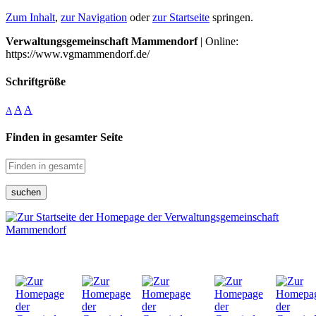
Zum Inhalt
,
zur Navigation
oder
zur Startseite
springen.
Verwaltungsgemeinschaft Mammendorf
| Online:
https://www.vgmammendorf.de/
Schriftgröße
A
A
A
Finden in gesamter Seite
suchen