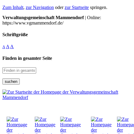
Zum Inhalt
,
zur Navigation
oder
zur Startseite
springen.
Verwaltungsgemeinschaft Mammendorf
| Online:
https://www.vgmammendorf.de/
Schriftgröße
A
A
A
Finden in gesamter Seite
suchen