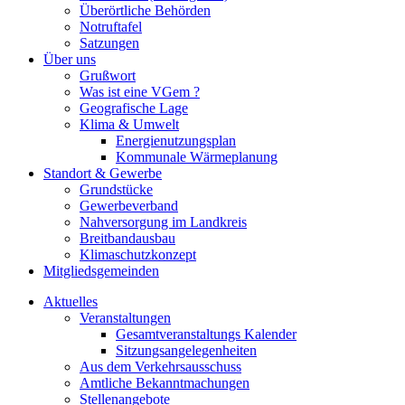
Überörtliche Behörden
Notruftafel
Satzungen
Über uns
Grußwort
Was ist eine VGem ?
Geografische Lage
Klima & Umwelt
Energienutzungsplan
Kommunale Wärmeplanung
Standort & Gewerbe
Grundstücke
Gewerbeverband
Nahversorgung im Landkreis
Breitbandausbau
Klimaschutzkonzept
Mitgliedsgemeinden
Aktuelles
Veranstaltungen
Gesamtveranstaltungs Kalender
Sitzungsangelegenheiten
Aus dem Verkehrsausschuss
Amtliche Bekanntmachungen
Stellenangebote