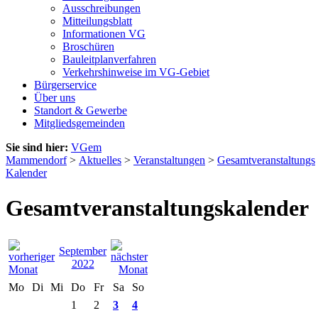
Ausschreibungen
Mitteilungsblatt
Informationen VG
Broschüren
Bauleitplanverfahren
Verkehrshinweise im VG-Gebiet
Bürgerservice
Über uns
Standort & Gewerbe
Mitgliedsgemeinden
Sie sind hier:
VGem
Mammendorf
>
Aktuelles
>
Veranstaltungen
>
Gesamtveranstaltungs
Kalender
Gesamtveranstaltungskalender
September
2022
Mo
Di
Mi
Do
Fr
Sa
So
1
2
3
4