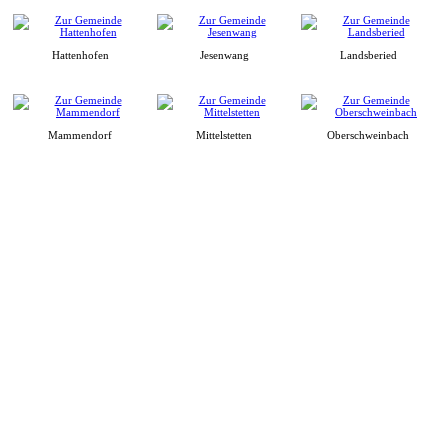
Hattenhofen
Jesenwang
Landsberied
Mammendorf
Mittelstetten
Oberschweinbach