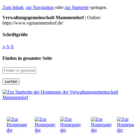
Zum Inhalt
,
zur Navigation
oder
zur Startseite
springen.
Verwaltungsgemeinschaft Mammendorf
| Online:
https://www.vgmammendorf.de/
Schriftgröße
A
A
A
Finden in gesamter Seite
suchen