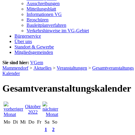
Ausschreibungen
Mitteilungsblatt
Informationen VG
Broschüren
Bauleitplanverfahren
Verkehrshinweise im VG-Gebiet
Bürgerservice
Über uns
Standort & Gewerbe
Mitgliedsgemeinden
Sie sind hier:
VGem
Mammendorf
>
Aktuelles
>
Veranstaltungen
>
Gesamtveranstaltungs
Kalender
Gesamtveranstaltungskalender
Oktober
2022
Mo
Di
Mi
Do
Fr
Sa
So
1
2