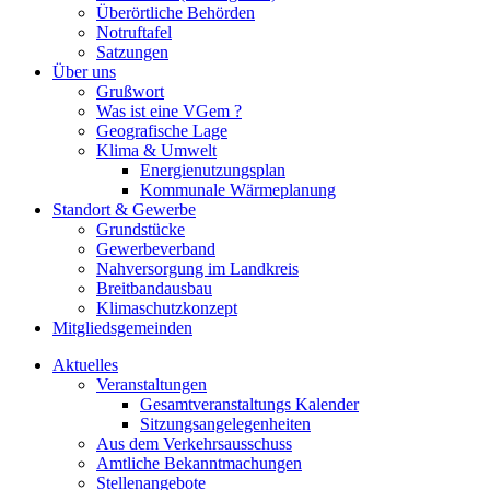
Überörtliche Behörden
Notruftafel
Satzungen
Über uns
Grußwort
Was ist eine VGem ?
Geografische Lage
Klima & Umwelt
Energienutzungsplan
Kommunale Wärmeplanung
Standort & Gewerbe
Grundstücke
Gewerbeverband
Nahversorgung im Landkreis
Breitbandausbau
Klimaschutzkonzept
Mitgliedsgemeinden
Aktuelles
Veranstaltungen
Gesamtveranstaltungs Kalender
Sitzungsangelegenheiten
Aus dem Verkehrsausschuss
Amtliche Bekanntmachungen
Stellenangebote